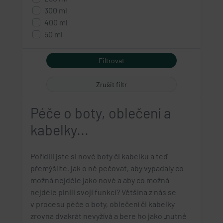
300 ml
400 ml
50 ml
500 ml
60 ml
75 ml
sada
Zrušit filtr
Péče o boty, oblečení a
kabelky...
Pořídili jste si nové boty či kabelku a teď
přemýšlíte, jak o ně pečovat, aby vypadaly co
možná nejdéle jako nové a aby co možná
nejdéle plnili svoji funkci? Většina z nás se
v procesu péče o boty, oblečení či kabelky
zrovna dvakrát nevyžívá a bere ho jako „nutné