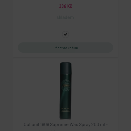
VISITOR_PRIVACY_METADATA
336 Kč
YouTube
.youtube.com
skladem
5 měsíců 4 týdny
Tento soubor cookie slouží k ukládání souhlasu
uživatele a volby soukromí pro jejich interakci s
webem. Zaznamenává údaje o souhlasu
návštěvníka s různými zásadami ochrany osobních
údajů a nastavením, které zajistí, že jejich
preference budou v budoucích sezeních
respektovány.
CookieScriptConsent
CookieScript
eshop.geminiplus.cz
5 měsíců 3 týdny
Tento soubor cookie používá služba Cookie-
Script.com k zapamatování předvoleb souhlasu se
soubory cookie návštěvníků. Je nutné, aby banner
cookie Cookie-Script.com fungoval správně.
Collonil 1909 Supreme Wax Spray 200 ml -