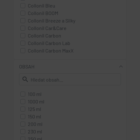
Collonil Bleu
Collonil BOOM
Collonil Breeze a Silky
Collonil Car&Care
Collonil Carbon
Collonil Carbon Lab
Collonil Carbon MaxX
Collonil Classic
Collonil For my Bags only
OBSAH
Collonil Organic
search
100 ml
1000 ml
125 ml
150 ml
200 ml
230 ml
250 ml