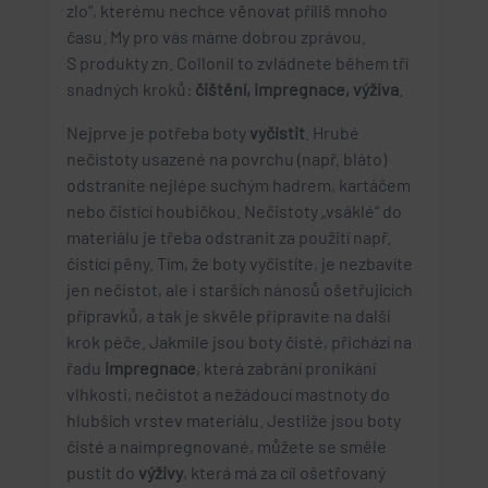
zlo“, kterému nechce věnovat příliš mnoho
času. My pro vás máme dobrou zprávou.
S produkty zn. Collonil to zvládnete během tří
snadných kroků:
čištění, impregnace, výživa
.
Nejprve je potřeba boty
vyčistit
. Hrubé
nečistoty usazené na povrchu (např. bláto)
odstraníte nejlépe suchým hadrem, kartáčem
nebo čistící houbičkou. Nečistoty „vsáklé“ do
materiálu je třeba odstranit za použití např.
čistící pěny. Tím, že boty vyčistíte, je nezbavíte
jen nečistot, ale i starších nánosů ošetřujících
přípravků, a tak je skvěle připravíte na další
krok péče. Jakmile jsou boty čisté, přichází na
řadu
impregnace
, která zabrání pronikání
vlhkosti, nečistot a nežádoucí mastnoty do
hlubších vrstev materiálu. Jestliže jsou boty
čisté a naimpregnované, můžete se směle
pustit do
výživy
, která má za cíl ošetřovaný