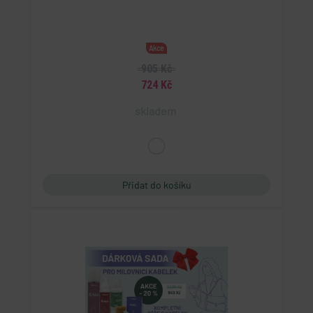
Akce
905 Kč
724 Kč
skladem