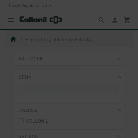
Czech Republic - CS
menu
search
person
shopping_cart
home
Péče o boty, oblečení a kabelky...
KATEGORIE
CENA
ZNAČKA
COLLONIL
VELIKOST