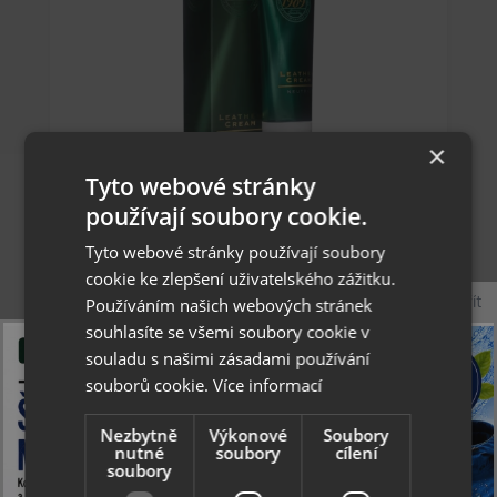
×
Tyto webové stránky
Collonil 1909 Leather Cream 75 ml neutral -
exkluzivní krém na boty
používají soubory cookie.
Tyto webové stránky používají soubory
cookie ke zlepšení uživatelského zážitku.
Zavřít
Používáním našich webových stránek
236 Kč
souhlasíte se všemi soubory cookie v
skladem
souladu s našimi zásadami používání
souborů cookie.
Více informací
Nezbytně
Výkonové
Soubory
nutné
soubory
cílení
soubory