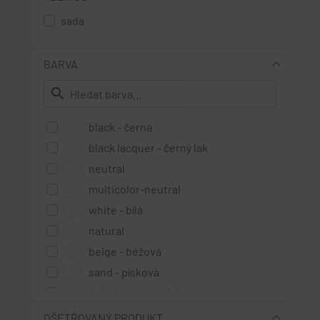
sada
BARVA
search
black - černá
black lacquer - černý lak
neutral
multicolor-neutral
white - bílá
natural
beige - béžová
sand - písková
light brown - světle hnědá
medium brown - středně hnědá
OŠETŘOVANÝ PRODUKT