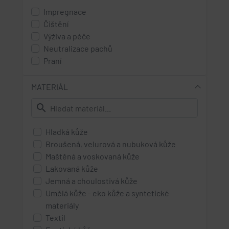
olivová
Impregnace
pinie
Čištění
bottle green - lahvově zelená
Výživa a péče
light blue - světle modrá
Neutralizace pachů
Praní
blue - modrá
jeans - džínová
MATERIÁL
denim - tmavší džínová
search
washed-denim
ocean - oceánová modř
Hladká kůže
indigo
Broušená, velurová a nubuková kůže
dark blue - tmavě modrá
Maštěná a voskovaná kůže
red - červená
Lakovaná kůže
Jemná a choulostivá kůže
opera - jasně červená
Umělá kůže - eko kůže a syntetické
burgund - vínová
materiály
bordó - vínová
Textil
pink - růžová