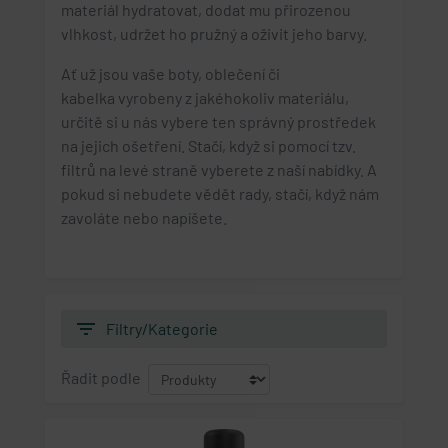
materiál hydratovat, dodat mu přirozenou
vlhkost, udržet ho pružný a oživit jeho barvy.
Ať už jsou vaše boty, oblečení či
kabelka vyrobeny z jakéhokoliv materiálu,
určitě si u nás vybere ten správný prostředek
na jejich ošetření. Stačí, když si pomocí tzv.
filtrů na levé straně vyberete z naší nabídky. A
pokud si nebudete vědět rady, stačí, když nám
zavoláte nebo napíšete.
filter_list
Filtry/Kategorie
Řadit podle