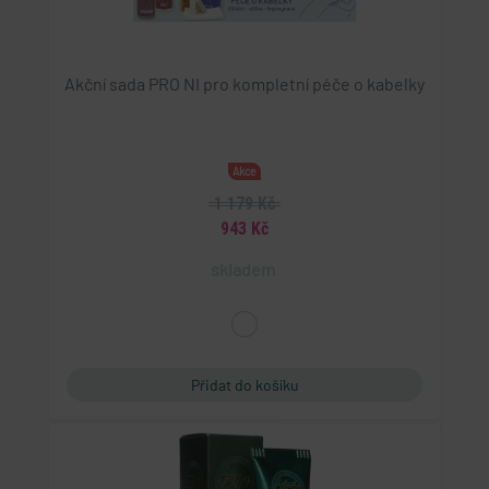
Akční sada PRO NI pro kompletní péče o kabelky
Akce
1 179 Kč
943 Kč
skladem