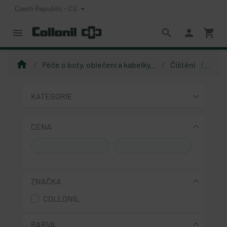
Czech Republic - CS
menu
search
person
shopping_cart
home
Péče o boty, oblečení a kabelky...
Čištění
Čišt
KATEGORIE
CENA
ZNAČKA
COLLONIL
BARVA