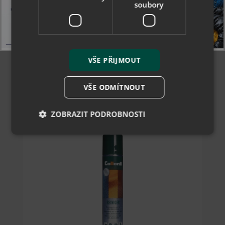
soubory
Novinka
251 Kč
skladem
VŠE PŘIJMOUT
VŠE ODMÍTNOUT
ZOBRAZIT PODROBNOSTI
Nezbytně nutné soubory
Výkonové soubory
Soubory cílení
Funkční soubory
Nezařazené soubory
Nezbytně nutné soubory cookie umožňují základní
funkce webových stránek, jako je přihlášení
uživatele a správa účtu. Webové stránky nelze bez