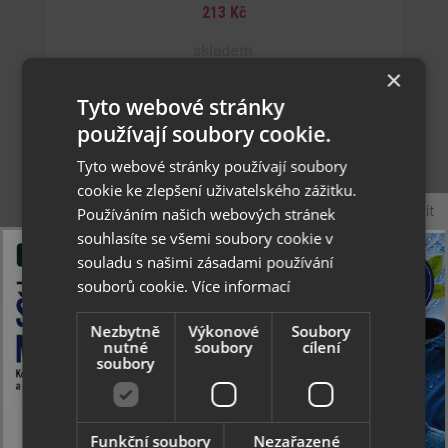
213 Kč
skladem
×
Tyto webové stránky
používají soubory cookie.
Tyto webové stránky používají soubory
cookie ke zlepšení uživatelského zážitku.
Zavřít
Používáním našich webových stránek
souhlasíte se všemi soubory cookie v
souladu s našimi zásadami používání
souborů cookie.
Více informací
Nezbytně
Výkonové
Soubory
nutné
soubory
cílení
soubory
Collonil Carbon Complete 125 ml - čistící, pečující
a impregnační pěna v jednom
Funkční soubory
Nezařazené