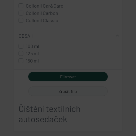
Collonil Car&Care
Collonil Carbon
Collonil Classic
OBSAH
100 ml
125 ml
150 ml
Zrušit filtr
Čištění textilních
autosedaček