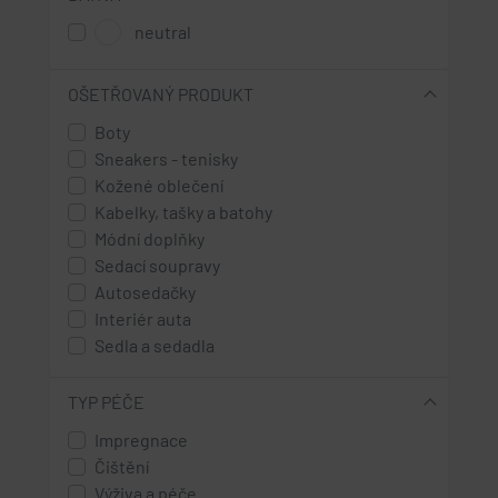
neutral
OŠETŘOVANÝ PRODUKT
Boty
Sneakers - tenisky
Kožené oblečení
Kabelky, tašky a batohy
Módní doplňky
Sedací soupravy
Autosedačky
Interiér auta
Sedla a sedadla
TYP PÉČE
Impregnace
Čištění
Výživa a péče