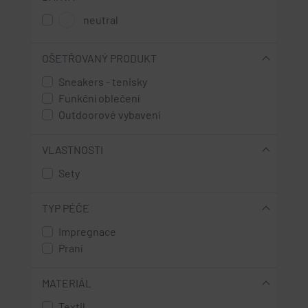
neutral
OŠETŘOVANÝ PRODUKT
Sneakers - tenisky
Funkční oblečení
Outdoorové vybavení
VLASTNOSTI
Sety
TYP PÉČE
Impregnace
Praní
MATERIÁL
Textil