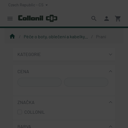
Czech Republic - CS
menu
search
person
shopping_cart
home
Péče o boty, oblečení a kabelky...
Praní
KATEGORIE
CENA
ZNAČKA
COLLONIL
BARVA