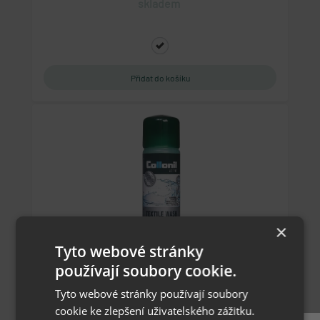
skladem
×
Tyto webové stránky
Collonil Active Textile Wash 250 ml - prostředek
používají soubory cookie.
na praní funkčních textilií
Tyto webové stránky používají soubory
cookie ke zlepšení uživatelského zážitku.