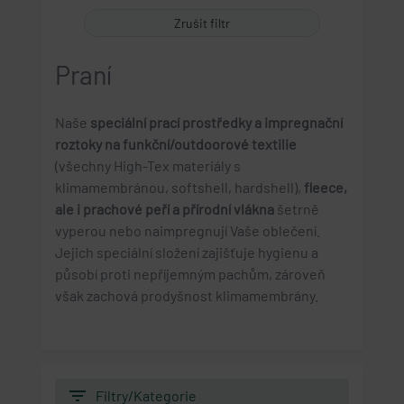
Zrušit filtr
Praní
Naše
speciální prací prostředky a impregnační
roztoky na funkční/outdoorové textilie
(všechny High-Tex materiály s
klimamembránou, softshell, hardshell),
fleece,
ale i prachové peří a přírodní vlákna
šetrně
vyperou nebo naimpregnují Vaše oblečení.
Jejich speciální složení zajišťuje hygienu a
působí proti nepříjemným pachům, zároveň
však zachová prodyšnost klimamembrány.
filter_list
Filtry/Kategorie