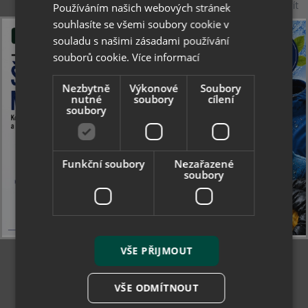
Zavřít
Používáním našich webových stránek
328 Kč
souhlasíte se všemi soubory cookie v
souladu s našimi zásadami používání
skladem
souborů cookie.
Více informací
Nezbytně
Výkonové
Soubory
nutné
soubory
cílení
soubory
Funkční soubory
Nezařazené
soubory
VŠE PŘIJMOUT
VŠE ODMÍTNOUT
Collonil Active Textile+Softshell Wash 500 ml -