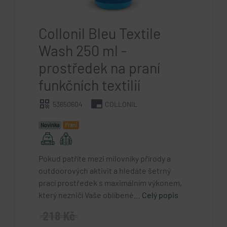
Collonil Bleu Textile
Wash 250 ml -
prostředek na praní
funkčních textilií
qr_code
branding_watermark
53650604
COLLONIL
Novinka
Praní
Pokud patříte mezi milovníky přírody a
outdoorových aktivit a hledáte šetrný
prací prostředek s maximálním výkonem,
který nezničí Vaše oblíbené…
Celý popis
218 Kč