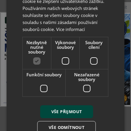
cookie ke zlepšení uživatelského zážitku.
Standardní věty o nebezpečnosti:
odpadá.
Zavřít
Používáním našich webových stránek
Nařízení (ES) č. 648/2004 o
souhlasíte se všemi soubory cookie v
detergentech/Označování obsahu:
neiontové
souladu s našimi zásadami používání
povrchově aktivní látky, parfémy,
souborů cookie.
Více informací
PHENOXYETHANOL, SODIUM PYRITHIONE<5%.
Nezbytně
Výkonové
Soubory
nutné
soubory
cílení
soubory
Související produkty
Funkční soubory
Nezařazené
soubory
VŠE PŘIJMOUT
VŠE ODMÍTNOUT