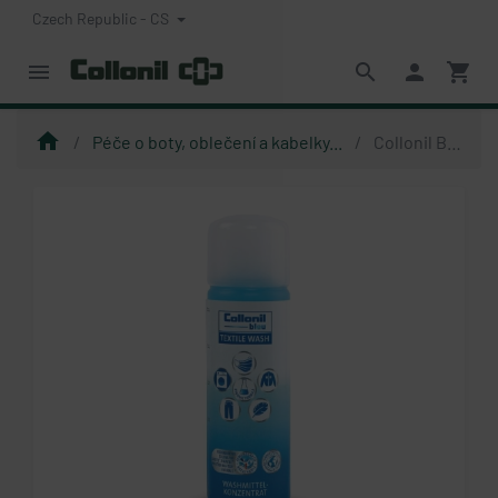
Czech Republic - CS
menu
search
person
shopping_cart
home
Péče o boty, oblečení a kabelky...
Collonil Bleu Textile Wash 250 ml - prostředek na praní funkčních textilií