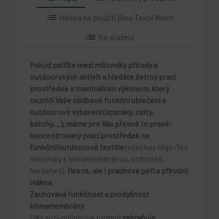
list
Návod na použití Bleu Textil Wash
list
Ke stažení
Pokud patříte mezi milovníky přírody a
outdoorových aktivit a hledáte šetrný prací
prostředek s maximálním výkonem, který
nezničí Vaše oblíbené funkční oblečení a
outdoorové vybavení (spacáky, celty,
batohy,...), máme pro Vás přesně to pravé:
koncentrovaný prací prostředek na
funkční/outdoorové textilie
(všechny High-Tex
materiály s klimamembránou, softshell,
hardshell),
fleece, ale i prachové peří a přírodní
vlákna
.
Zachovává funkčnost a prodyšnost
klimamembrány
.
Díky anti-pillingové formuli
zabraňuje