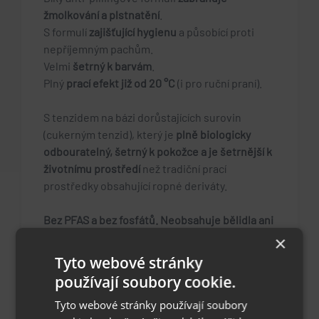
žmolkování a plstnatění
.
S formulí
zajišťující hygienu
a působící proti
nepříjemným pachům.
Velmi
šetrný k barvám
.
Plný
prací efekt již od 20 °C
(i pro ruční praní).
S tenzidem na bázi dorůstajících surovin
(cukerným tenzid), který je
plně biologicky
odbouratelný, šetrný k pokožce a je šetrnější k
životnímu prostředí
než tradiční prací
prostředky obsahující ropné deriváty.
Bez PFAS a bez fosfátů. Neobsahuje bělidla ani
optické rozjasňovače.
×
Tyto webové stránky
Vždy se řiďte informacemi na štítku výrobku.
používají soubory cookie.
Tyto webové stránky používají soubory
Signální slovo:
odpadá.