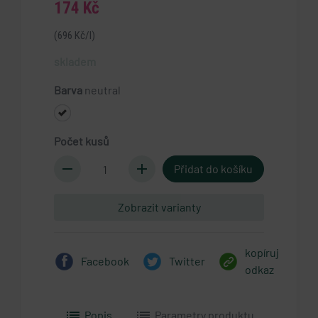
174 Kč
(696 Kč/l)
skladem
Barva
neutral
Počet kusů
remove
add
Zobrazit varianty
kopíruj
Facebook
Twitter
odkaz
list
list
Popis
Parametry produktu