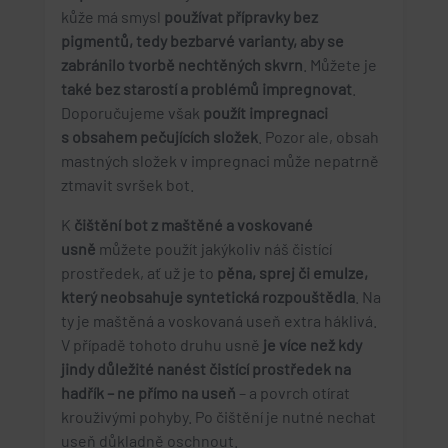
kůže má smysl
používat přípravky bez
pigmentů, tedy bezbarvé varianty, aby se
zabránilo tvorbě nechtěných skvrn
. Můžete je
také bez starostí a problémů impregnovat
.
Doporučujeme však
použít impregnaci
s obsahem pečujících složek
. Pozor ale, obsah
mastných složek v impregnaci může nepatrně
ztmavit svršek bot.
K
čištění bot z maštěné a voskované
usně
můžete použít jakýkoliv náš čistící
prostředek, ať už je to
pěna, sprej či emulze,
který neobsahuje syntetická rozpouštědla
. Na
ty je maštěná a voskovaná useň extra háklivá.
V případě tohoto druhu usně
je více než kdy
jindy důležité nanést čistící prostředek na
hadřík – ne přímo na useň
– a povrch otírat
krouživými pohyby. Po čištění je nutné nechat
useň důkladně oschnout.