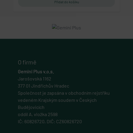
O firmě
Gemini Plus v.o.s.
Jarošovská 1162
377 01 Jindřichův Hradec
Společnost je zapsána v obchodním rejstříku
vedeném Krajským soudem v Českých
Budějovicích
oddíl A, vložka 2598
IČ: 60826720, DIČ: CZ60826720