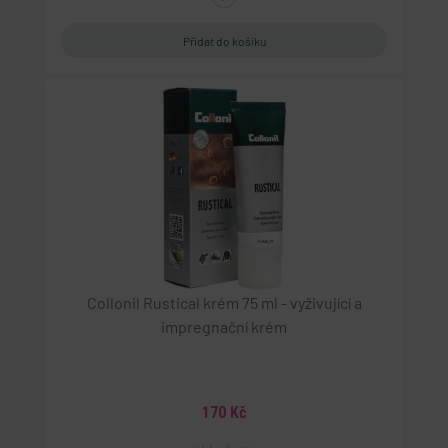
stránkami pro zvýšení uživatelských zkušeností a
Tento soubor cookie nastavuje společnost
pro analytické účely.
Doubleclick a provádí informace o tom, jak
koncový uživatel používá webové stránky a
jakoukoli reklamu, kterou koncový uživatel mohl
vidět před návštěvou uvedeného webu.
test_cookie
Google LLC
.doubleclick.net
15 minut
Tento soubor cookie nastavuje společnost
DoubleClick (kterou vlastní společnost Google), aby
zjistila, zda prohlížeč návštěvníka webu podporuje
soubory cookie.
Collonil Rustical krém 75 ml - vyživující a
impregnační krém
170 Kč