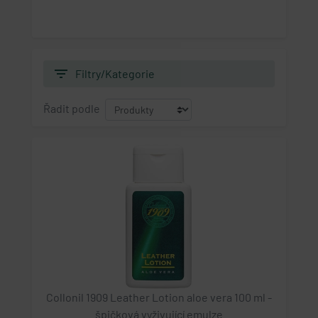
filter_list
Filtry/Kategorie
Řadit podle
Collonil 1909 Leather Lotion aloe vera 100 ml -
špičková vyživující emulze