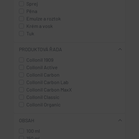
Sprej
Pěna
Emulze a roztok
Krém a vosk
Tuk
PRODUKTOVÁ ŘADA
Collonil 1909
Collonil Active
Collonil Carbon
Collonil Carbon Lab
Collonil Carbon MaxX
Collonil Classic
Collonil Organic
OBSAH
100 ml
150 ml