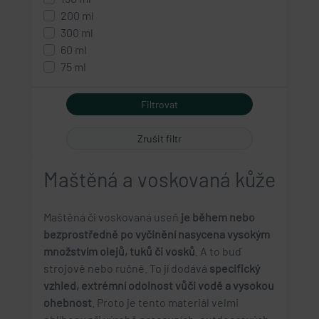
200 ml
300 ml
60 ml
75 ml
Zrušit filtr
Maštěná a voskovaná kůže
Maštěná či voskovaná useň
je během nebo
bezprostředně po vyčinění nasycena vysokým
množstvím olejů, tuků či vosků
. A to buď
strojově nebo ručně. To jí dodává
specifický
vzhled, extrémní odolnost vůči vodě a vysokou
ohebnost
. Proto je tento materiál velmi