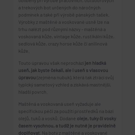
oblíbeny při výrobě pracovních, outdoorových
a trekových bot určených do náročných
podmínek a také při výrobě pánských tašek.
Výrobky z maštěné a voskované usně lze na
trhu nalézt pod různými názvy - maštěná a
voskovaná kůže, vintage kůže, rustikální kůže,
sedlová kůže, crazy horse kůže či anilinová
kůže.
Touto úpravou však neprochází
jen hladká
useň, jak byste čekali, ale i useň s vlasovou
úpravou
(zejména nubuk), která tak ztrácí svůj
typický sametový vzhled a získává mastnější,
hladší povrch.
Maštěná a voskovaná useň vyžaduje ale
specifickou péči za použití prostředků na bázi
olejů, tuků a vosků. Dodané
oleje, tuky či vosky
časem vyschnou, a tudíž je nutné je pravidelně
doplňovat
. Na boty z maštěné a voskované