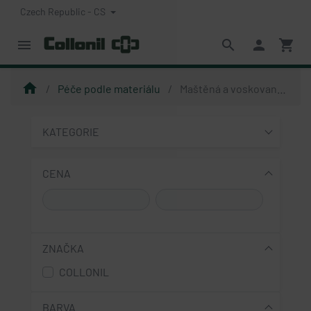
Czech Republic - CS
menu
search
person
shopping_cart
home
Péče podle materiálu
Maštěná a voskovaná kůže
KATEGORIE
CENA
ZNAČKA
COLLONIL
BARVA