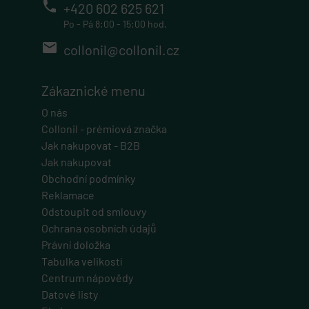
phone
+420 602 625 621
Po - Pá 8:00 - 15:00 hod.
email
collonil@collonil.cz
Zákaznické menu
O nás
Collonil - prémiová značka
Jak nakupovat - B2B
Jak nakupovat
Obchodní podmínky
Reklamace
Odstoupit od smlouvy
Ochrana osobních údajů
Právní doložka
Tabulka velikostí
Centrum nápovědy
Datové listy