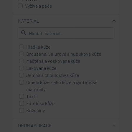
Výživa a péče
MATERIÁL
search
Hladká kůže
Broušená, velurová a nubuková kůže
Maštěná a voskovaná kůže
Lakovaná kůže
Jemná a choulostivá kůže
Umělá kůže - eko kůže a syntetické
materiály
Textil
Exotická kůže
Kožešiny
High Tex materiály - s membránou
Rouno
DRUH APLIKACE