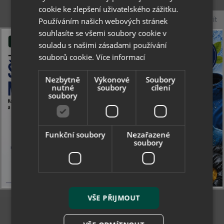
cookie ke zlepšení uživatelského zážitku.
337 Kč
Zavřít
Používáním našich webových stránek
skladem
souhlasíte se všemi soubory cookie v
souladu s našimi zásadami používání
souborů cookie.
Více informací
Nezbytně
Výkonové
Soubory
nutné
soubory
cílení
soubory
Funkční soubory
Nezařazené
soubory
VŠE PŘIJMOUT
Collonil Clean & Care Classic 200 ml - čistící a