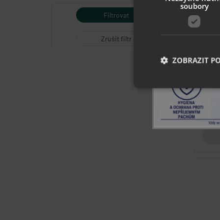
soubory
C
Cl
Zrušit filtr
ZOBRAZIT P
Nezbytně nutn
Nezbytně nutné soubo
stránky nelze bez ne
Název
popupBanners
cart
gp_s