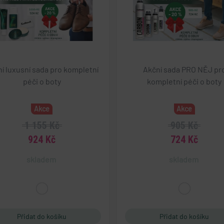
í luxusní sada pro kompletní
Akční sada PRO NĚJ pr
péči o boty
kompletní péči o boty
Akce
Akce
1 155 Kč
905 Kč
924 Kč
724 Kč
skladem
skladem