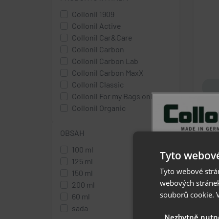
Collonil 1909
Collonil Active
Collonil Car&Care
Collonil Carbon
Collonil Carbon Lab
Collonil Carbon MaxX
Collonil Classic
Collonil For my Bags only
Collonil Organic
OBSAH
100 ml
Tyto webové
125 ml
Tyto webové strán
150 ml
webových stránek
200 ml
souborů cookie.
60 ml
sada
Nezbytně nutn