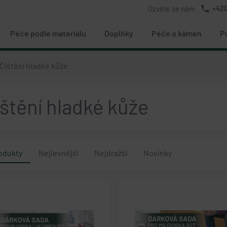
phone
Ozvěte se nám
+420
Péče podle materiálu
Doplňky
Péče o kámen
P
Čištění hladké kůže
štění hladké kůže
odukty
Nejlevnější
Nejdražší
Novinky