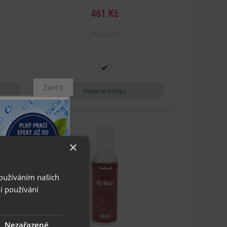
461 Kč
skladem
Zavřít
×
Používáním našich
i používání
Nezařazené