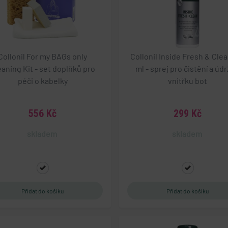
měsíc
uživatelů napříč webovými stránkami, 
zachování uživatelských stavů napříč p
.geminiplus.cz
4
Tento cookie se používá k jedinečné iden
týdny
která mají přístup k webové stránce, ab
2 dny
používání a zlepšila uživatelskou zkuše
Collonil For my BAGs only
Collonil Inside Fresh & Clea
1
Cookie generovaný aplikacemi založený
PHP.net
týden
Toto je univerzální identifikátor použí
eshop.geminiplus.cz
eaning Kit - set doplňků pro
ml - sprej pro čistění a úd
proměnných relací uživatelů. Obvykle 
vygenerované číslo, jeho použití může b
péči o kabelky
vnitřku bot
daný web, ale dobrým příkladem je udr
stavu uživatele mezi stránkami.
METADATA
5
Tento soubor cookie slouží k ukládání s
YouTube
556 Kč
299 Kč
měsíců
volby soukromí pro jejich interakci s
.youtube.com
4
údaje o souhlasu návštěvníka s různým
týdny
osobních údajů a nastavením, které zajist
skladem
skladem
preference budou v budoucích sezeních
nt
5
Tento soubor cookie používá služba Co
CookieScript
měsíců
zapamatování předvoleb souhlasu se s
eshop.geminiplus.cz
3
návštěvníků. Je nutné, aby banner cook
týdny
Script.com fungoval správně.
vider / Doména
Provider / Doména
Vyprší
Vyprší
Provider / Doména
Popis
Popis
Vyprší
Provider /
Vyprší
Popis
T_TOKEN
op.geminiplus.cz
.geminiplus.cz
1 rok
1 rok
.youtube.com
Tento soubor cookie se používá k ukládání a sledování v
Tento soubor cookie používá Google Analytics k zach
5 měsíců 4 týdny
Doména