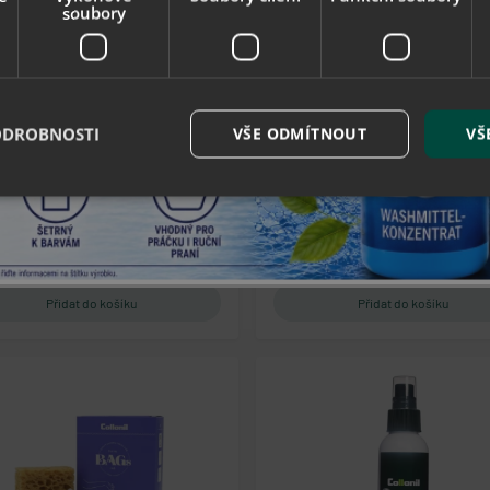
soubory
ollonil Carbon MaxX Upper
Collonil Clean & Care Class
eaner 150 ml - čistící pěna s
ml - čistící a pečující pě
micelární technologií
Novinka
ODROBNOSTI
VŠE ODMÍTNOUT
VŠ
213 Kč
308 Kč
skladem
skladem
é soubory
Výkonové soubory
Soubory cílení
Funkční soubory
Neza
ry cookie umožňují základní funkce webových stránek, jako je přihlášení uživatele a
zbytně nutných souborů cookie správně používat.
Provider / Doména
Vyprší
Popis
eshop.geminiplus.cz
5
Tento soubor cookie posktytuje inform
hodin
nebo zobrazení vyskakovací okna esho
59
minut
eshop.geminiplus.cz
1 rok
Tento soubor cookie obecně poskytuje 
se ve spojení s nákupním košíkem.
.eshop.geminiplus.cz
1 rok 1
Tato cookie se používá pro správu relac