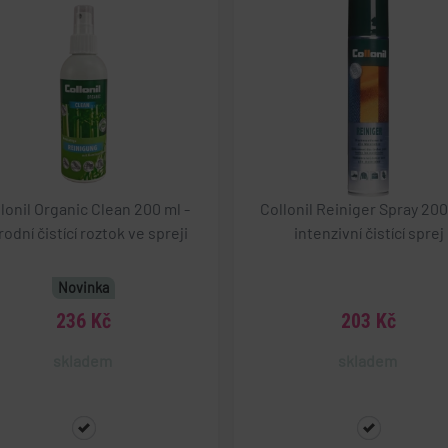
1
akcí pro účely srovnání na webových stránkách, zvýšení 
měsíc
zkušeností tím, že si při návštěvě zapamatuje jejich volbu
eshop.geminiplus.cz
1 rok 1 měsíc
1 rok
Tento soubor cookie nastavuje společnost Doublec
Google LLC
informace o tom, jak koncový uživatel používá we
.doubleclick.net
ami.cz
1 rok
1 rok
Tento soubor cookie se používá pro sledování uživatelský
Tento název souboru cookie je spojen s Google Unive
Google LLC
eshop.geminiplus.cz
1 rok
jakoukoli reklamu, kterou koncový uživatel mohl v
1
chování anonymně pro zvýšení funkčnosti a uživatelskýc
je významná aktualizace běžněji používané analytick
.geminiplus.cz
návštěvou uvedeného webu.
měsíc
webových stránkách.
Tento soubor cookie se používá k rozlišení jedinečn
.youtube.com
5 měsíců 4 týdny
přiřazením náhodně vygenerovaného čísla jako identi
E
5 měsíců
Tento soubor cookie nastavuje Youtube ke sledová
Google LLC
součástí každého požadavku na stránku na webu a s
eshop.geminiplus.cz
29 minut 58 sekun
4 týdny
předvoleb pro videa Youtube vložená do webů; můž
.youtube.com
údajů o návštěvnících, relacích a kampaních pro ana
návštěvník webu používá novou nebo starou verzi
webů.
Zavřením
Tento soubor cookie nastavuje YouTube ke sledov
Google LLC
.eshop.geminiplus.cz
1 rok
Tento soubor cookie se používá pro analýzu webový
prohlížeče
vložených videí.
.youtube.com
1
sledování, jak návštěvníci interagují s webem pro zle
měsíc
zkušenosti a výkonu webových stránek.
2 měsíce 4
Tento soubor cookie nastavuje společnost Doublec
Google LLC
lonil Organic Clean 200 ml -
Collonil Reiniger Spray 200
týdny
informace o tom, jak koncový uživatel používá we
.geminiplus.cz
.glami.cz
1 rok
Tento soubor cookie se používá pro sledování chová
jakoukoli reklamu, kterou koncový uživatel mohl v
rodní čistící roztok ve spreji
intenzivní čistící sprej
preferencí napříč webovými stránkami pro zvýšení u
návštěvou uvedeného webu.
zkušeností a pro analytické účely.
15 minut
Tento soubor cookie nastavuje společnost DoubleCl
Google LLC
společnost Google), aby zjistila, zda prohlížeč ná
.doubleclick.net
Novinka
podporuje soubory cookie.
236 Kč
203 Kč
skladem
skladem