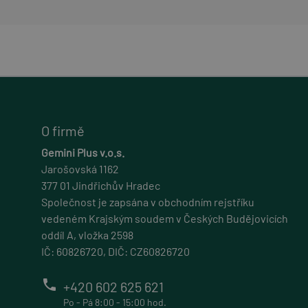
Název
Název
Název
Pro
Název
_ga_7LMD1EEBXF
comparison
__Secure-ROLLOU
esh
_sp_id.b9ca
IDE
_ga
glm_usr_tmp
.gl
shownProducts
__Secure-YNID
VISITOR_INFO1_LIV
O firmě
_sp_ses.b9ca
Gemini Plus v.o.s.
YSC
Jarošovská 1162
gp_e
377 01 Jindřichův Hradec
_gcl_au
Společnost je zapsána v obchodním rejstříku
glm_usr
vedeném Krajským soudem v Českých Budějovicích
oddíl A, vložka 2598
test_cookie
IČ: 60826720, DIČ: CZ60826720
phone
+420 602 625 621
Po - Pá 8:00 - 15:00 hod.