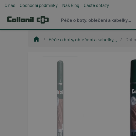
O nás
Obchodní podmínky
Náš Blog
Časté dotazy
Péče o boty, oblečení a kabelky...
home
Péče o boty, oblečení a kabelky...
Collo
chevron_left