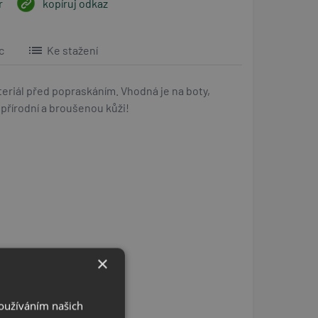
r
kopíruj odkaz
list
c
Ke stažení
ateriál před popraskáním. Vhodná je na boty,
 přírodní a broušenou kůži!
×
Používáním našich