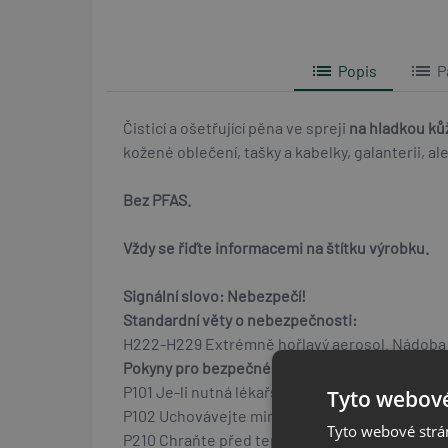
list
list
Popis
P
Čisticí a ošetřující pěna ve spreji
na hladkou kůž
kožené oblečení, tašky a kabelky, galanterii, a
Bez PFAS.
Vždy se řiďte informacemi na štítku výrobku.
Signální slovo:
Nebezpečí!
Standardní věty o nebezpečnosti:
H222-H229 Extrémně hořlavý aerosol. Nádoba je
Pokyny pro bezpečné zacházení:
P101 Je-li nutná lékařská pomoc, mějte po ruce
Tyto webové
P102 Uchovávejte mimo dosah dětí.
Tyto webové strán
P210 Chraňte před teplem, horkými povrchy, jis