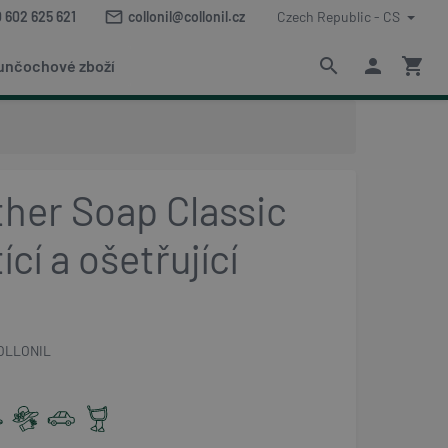
mail_outline
 602 625 621
collonil@collonil.cz
Czech Republic - CS
search
person
shopping_cart
unčochové zboží
ther Soap Classic
ící a ošetřující
OLLONIL