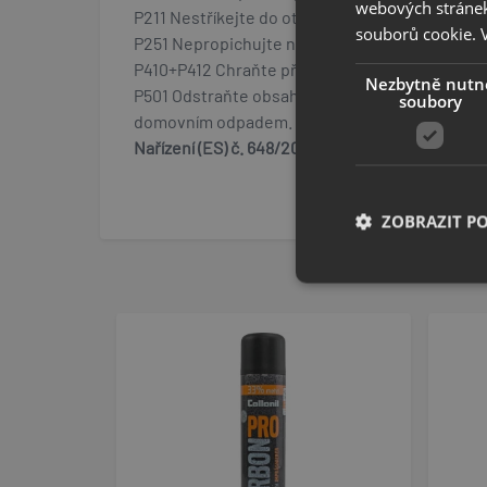
webových stránek
P211 Nestříkejte do otevřeného ohně nebo jinýc
souborů cookie.
P251 Nepropichujte nebo nespalujte ani po použ
P410+P412 Chraňte před slunečním zářením. Nev
Nezbytně nutn
P501 Odstraňte obsah / obal jako nebezpečný o
soubory
domovním odpadem.
Nařízení (ES) č. 648/2004 o detergentech / Oz
ZOBRAZIT P
Nezbytně nutn
Nezbytně nutné soubo
stránky nelze bez ne
Název
popupBanners