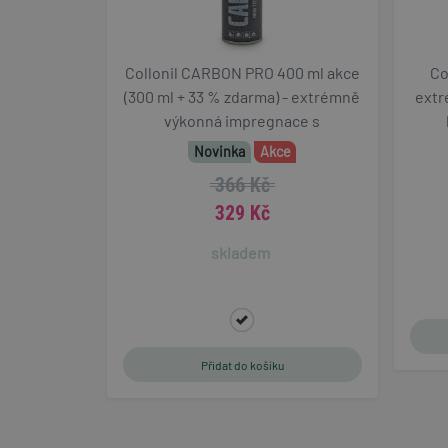
cart
Collonil CARBON PRO 400 ml akce
Co
gp_s
(300 ml + 33 % zdarma) - extrémně
extr
výkonná impregnace s
udid
karbonovou technologií
Novinka
Akce
366 Kč
PHPSESSID
329 Kč
skladem
VISITOR_PRIVACY_
CookieScriptConse