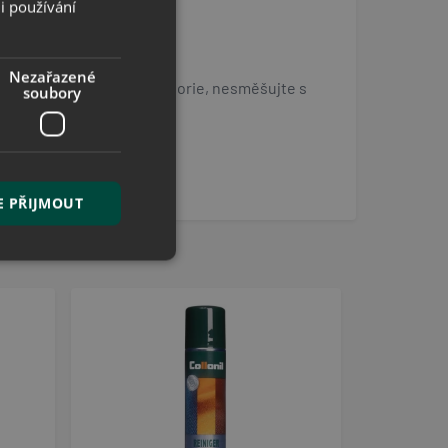
i používání
Nezařazené
 příslušného druhu a kategorie, nesměšujte s
soubory
vrchově aktivní látky <5%
E PŘIJMOUT
řazené soubory
 správa účtu. Webové
ace o prohlédnutí
pu.