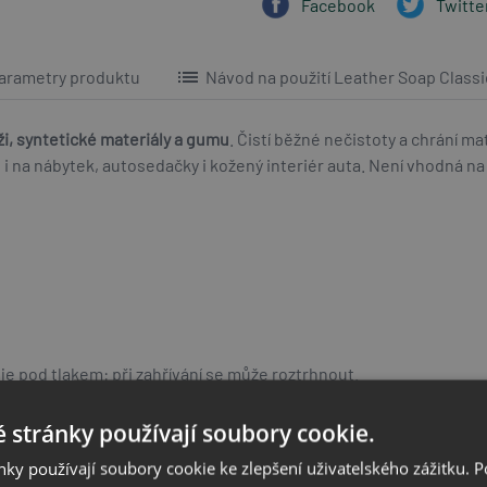
Facebook
Twitte
list
arametry produktu
Návod na použití Leather Soap Classi
i, syntetické materiály a gumu
. Čistí běžné nečistoty a chrání m
le i na nábytek, autosedačky i kožený interiér auta. Není vhodná na
 pod tlakem: při zahřívání se může roztrhnout.
 obal nebo štítek výrobku.
 stránky používají soubory cookie.
ky používají soubory cookie ke zlepšení uživatelského zážitku. 
krami, otevřeným ohněm a jinými zdroji zapálení.Zákaz kouření.