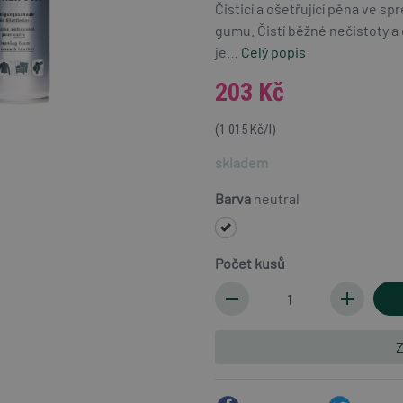
Čisticí a ošetřující pěna ve sp
gumu. Čistí běžné nečistoty a
je…
Celý popis
203 Kč
(1 015 Kč/l)
skladem
Barva
neutral
Počet kusů
remove
add
Z