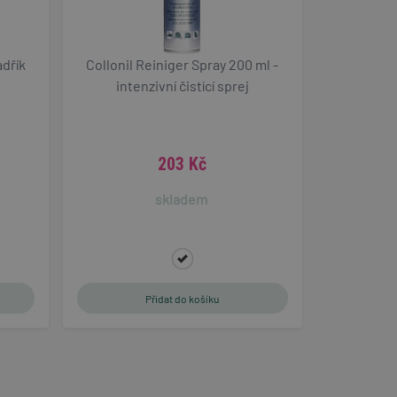
Shopify a používá
adřík
Collonil Reiniger Spray 200 ml -
í a sledování
obvykle pro
intenzivní čistící sprej
ožadavky na stránky.
tifikaci zařízení,
y sledovala
nost.
203 Kč
mi na jazyce PHP.
vaný k udržování
se jedná o náhodně
skladem
ýt specifické pro
žování přihlášeného
ouhlasu uživatele a
 webem. Zaznamenává
i zásadami ochrany
í, že jejich
 respektovány.
okie-Script.com k
oubory cookie
ie Cookie-