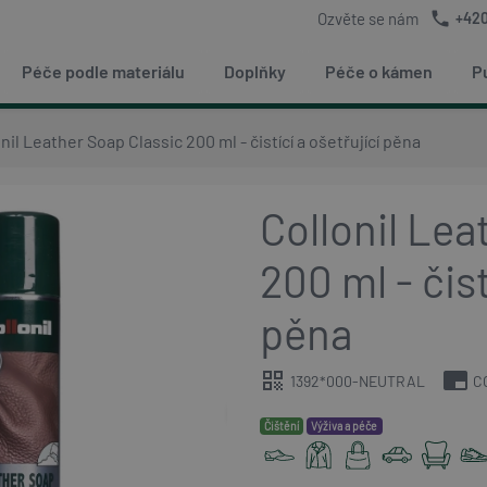
phone
Ozvěte se nám
+420
Péče podle materiálu
Doplňky
Péče o kámen
P
nil Leather Soap Classic 200 ml - čistící a ošetřující pěna
Collonil Lea
200 ml - čist
pěna
qr_code
branding_watermark
1392*000-NEUTRAL
C
chevron_right
Čištění
Výživa a péče