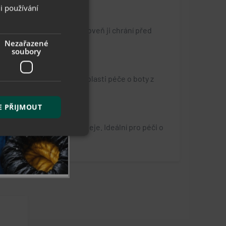
i používání
neruje hladkou kůži a zároveň ji chrání před
ngrediencí.
Nezařazené
soubory
 ty nejvyšší požadavky v oblasti péče o boty z
E PŘIJMOUT
ohacen o cenné vosky a oleje. Ideální pro péči o
řazené soubory
 správa účtu. Webové
ace o prohlédnutí
pu.