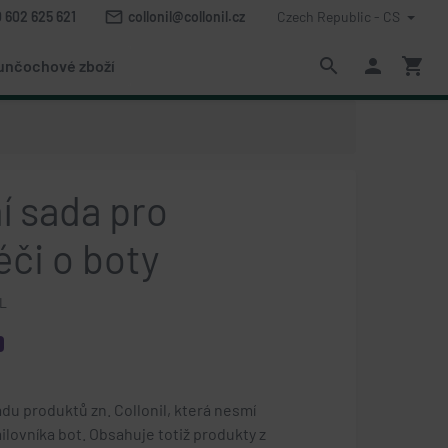
mail_outline
 602 625 621
collonil@collonil.cz
Czech Republic - CS
search
person
shopping_cart
unčochové zboží
í sada pro
éči o boty
L
e
adu produktů zn. Collonil, která nesmí
lovníka bot. Obsahuje totiž produkty z