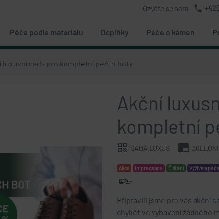
phone
Ozvěte se nám
+420
Péče podle materiálu
Doplňky
Péče o kámen
P
 luxusní sada pro kompletní péči o boty
Akční luxusn
kompletní p
qr_code
branding_watermark
SADA LUXUS
COLLONI
Akce
Impregnace
Čištění
Výživa a péč
Připravili jsme pro vás akční s
chybět ve vybavení žádného mi