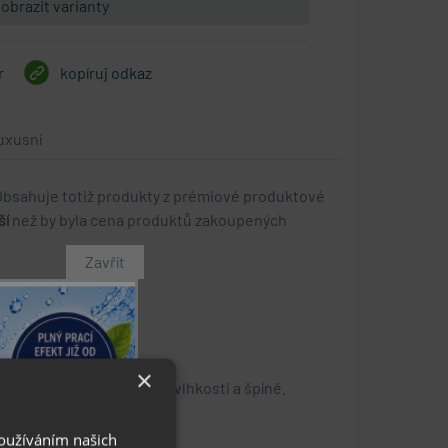
obrazit varianty
r
kopíruj odkaz
uxusní
. Obsahuje totiž produkty z prémiové produktové
ší
než by byla cena produktů zakoupených
Zavřít
držet jejich hodnotu.
×
třované materiály proti vlhkosti a špíně.
Používáním našich