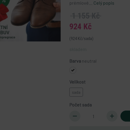
prémiové…
Celý popis
1 155 Kč
924 Kč
(924 Kč/sada)
skladem
Barva
neutral
Velikost
sada
Počet sada
remove
add