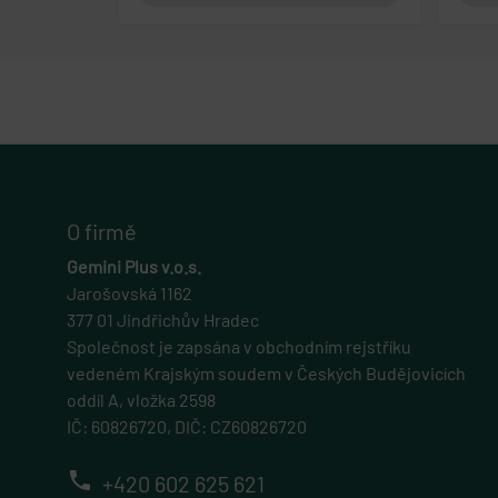
Název
Název
Název
Pro
Název
_ga_7LMD1EEBXF
comparison
__Secure-ROLLOU
esh
_sp_id.b9ca
IDE
_ga
glm_usr_tmp
.gl
shownProducts
__Secure-YNID
VISITOR_INFO1_LIV
_sp_ses.b9ca
O firmě
Gemini Plus v.o.s.
YSC
gp_e
Jarošovská 1162
377 01 Jindřichův Hradec
_gcl_au
Společnost je zapsána v obchodním rejstříku
glm_usr
vedeném Krajským soudem v Českých Budějovicích
oddíl A, vložka 2598
test_cookie
IČ: 60826720, DIČ: CZ60826720
phone
+420 602 625 621