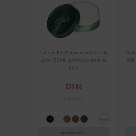
cart
gp_s
udid
Collonil 1909 Supreme Creme de
Coll
Luxe 100 ml - prémiový krém na
200 
PHPSESSID
boty
275 Kč
VISITOR_PRIVACY_
skladem
CookieScriptConse
Více