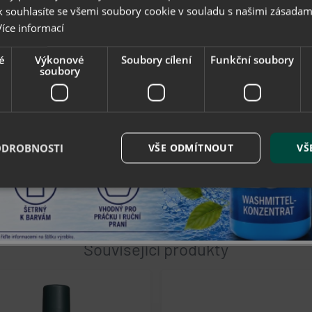
 souhlasíte se všemi soubory cookie v souladu s našimi zásadam
Více informací
kůži
obohacená o výtažek Aloe Vera a cenné oleje. Vyživuje a rege
stává měkká a hladká díky speciální kombinaci vysoce kvalitních i
é
Výkonové
Soubory cílení
Funkční soubory
soubory
bsahuje výživné oleje a pečující látky prémiové kvality. Splňuje tak
ODROBNOSTI
VŠE ODMÍTNOUT
VŠ
yživujícími vlastnostmi. Obsahuje přísady prémiové kvality a je ob
é soubory
Výkonové soubory
Soubory cílení
Funkční soubory
Neza
ry cookie umožňují základní funkce webových stránek, jako je přihlášení uživatele a
Související produkty
zbytně nutných souborů cookie správně používat.
Provider / Doména
Vyprší
Popis
eshop.geminiplus.cz
5
Tento soubor cookie posktytuje inform
hodin
nebo zobrazení vyskakovací okna esho