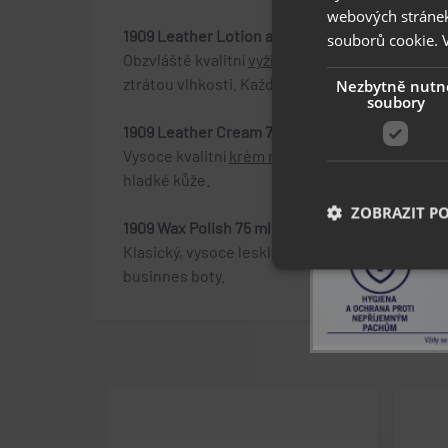
webových stránek
1909 Leather Lotion aloe vera 100 ml
souborů cookie.
Obzvláště kvalitní
vyživující emulze na hladkou 
ztrátou vlhkosti. Každá takto ošetřená kůže zů
Nezbytně nutn
soubory
1909 Leather Cream 75 ml
Vysoce kvalitní
krém na koženou obuv
, který o
hladké kůže.
ZOBRAZIT P
1909 Wax Polish 75 ml
Klasický, vysoce lesklý
vosk na kožené boty
s v
businnes boty.
Nezbytně nutn
Nezbytně nutné soubo
stránky nelze bez ne
Název
popupBanners