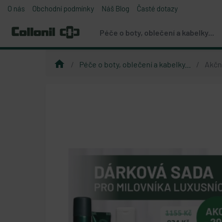
O nás
Obchodní podmínky
Náš Blog
Časté dotazy
Péče o boty, oblečení a kabelky...
home
Péče o boty, oblečení a kabelky...
Akční