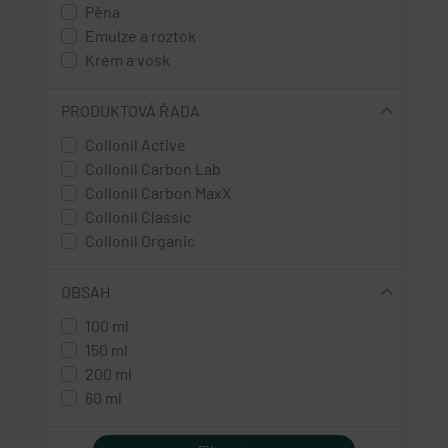
Pěna
Emulze a roztok
Krém a vosk
PRODUKTOVÁ ŘADA
Collonil Active
Collonil Carbon Lab
Collonil Carbon MaxX
Collonil Classic
Collonil Organic
OBSAH
100 ml
150 ml
200 ml
60 ml