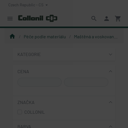
Czech Republic - CS
menu
search
person
shopping_cart
home
Péče podle materiálu
Maštěná a voskovaná kůže
KATEGORIE
CENA
ZNAČKA
COLLONIL
BARVA