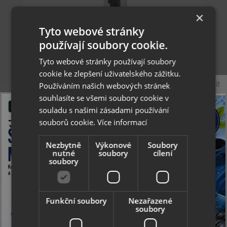
×
Tyto webové stránky
používají soubory cookie.
Tyto webové stránky používají soubory
cookie ke zlepšení uživatelského zážitku.
Zavřít
Používáním našich webových stránek
souhlasíte se všemi soubory cookie v
Collonil Carbon MaxX Upper Cleaner 150 ml -
souladu s našimi zásadami používání
čistící pěna s micelární technologií
souborů cookie.
Více informací
Novinka
Nezbytně
Výkonové
Soubory
nutné
soubory
cílení
213 Kč
soubory
skladem
Funkční soubory
Nezařazené
soubory