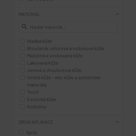
MATERIÁL
search
Hladká kůže
Broušená, velurová a nubuková kůže
Maštěná a voskovaná kůže
Lakovaná kůže
Jemná a choulostivá kůže
Umělá kůže - eko kůže a syntetické
materiály
Textil
Exotická kůže
Kožešiny
High Tex materiály - s membránou
Rouno
DRUH APLIKACE
Sprej