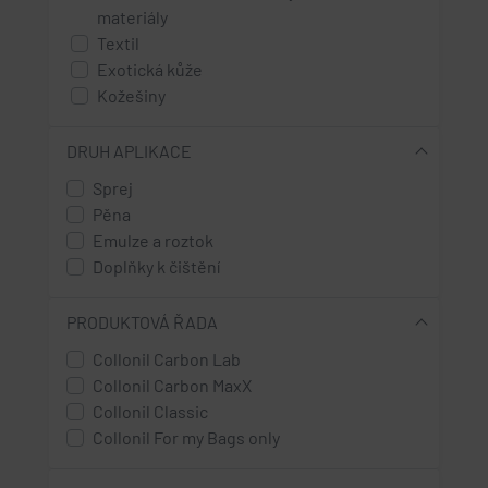
materiály
Textil
Exotická kůže
Kožešiny
High Tex materiály - s membránou
Rouno
DRUH APLIKACE
Sprej
Pěna
Emulze a roztok
Doplňky k čištění
PRODUKTOVÁ ŘADA
Collonil Carbon Lab
Collonil Carbon MaxX
Collonil Classic
Collonil For my Bags only