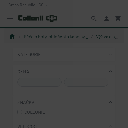
Czech Republic - CS
menu
search
person
shopping_cart
home
Péče o boty, oblečení a kabelky...
Výživa a péče
KATEGORIE
CENA
ZNAČKA
COLLONIL
VELIKOST