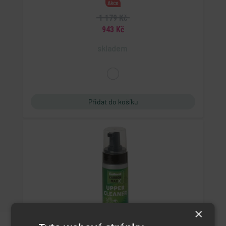
Akce
1 179 Kč
943 Kč
skladem
×