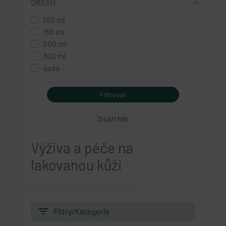
OBSAH
100 ml
150 ml
200 ml
300 ml
sada
Zrušit filtr
Výživa a péče na
lakovanou kůži
filter_list
Filtry/Kategorie