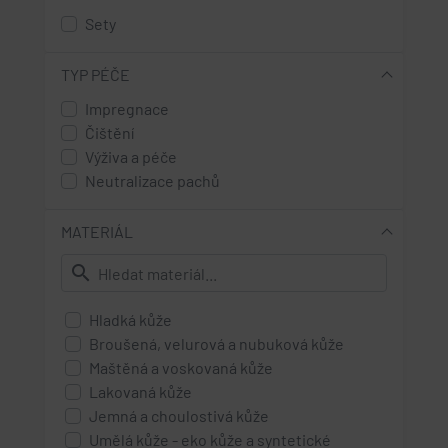
Sety
TYP PÉČE
Impregnace
Čištění
Výživa a péče
Neutralizace pachů
MATERIÁL
search
Hladká kůže
Broušená, velurová a nubuková kůže
Maštěná a voskovaná kůže
Lakovaná kůže
Jemná a choulostivá kůže
Umělá kůže - eko kůže a syntetické