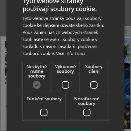
Tyto webové stránky
Collonil Carbon MaxX Upper Cleaner 150 ml -
používají soubory cookie.
čistící pěna s micelární technologií
Tyto webové stránky používají soubory
cookie ke zlepšení uživatelského zážitku.
Novinka
Zavřít
Používáním našich webových stránek
213 Kč
souhlasíte se všemi soubory cookie v
souladu s našimi zásadami používání
skladem
souborů cookie.
Více informací
Nezbytně
Výkonové
Soubory
nutné
soubory
cílení
soubory
Funkční soubory
Nezařazené
soubory