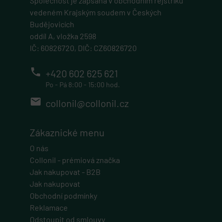
Společnost je zapsána v obchodním rejstříku
vedeném Krajským soudem v Českých
Budějovicích
oddíl A, vložka 2598
IČ: 60826720, DIČ: CZ60826720
phone
+420 602 625 621
Po - Pá 8:00 - 15:00 hod.
email
collonil@collonil.cz
Zákaznické menu
O nás
Collonil - prémiová značka
Jak nakupovat - B2B
Jak nakupovat
Obchodní podmínky
Reklamace
Odstoupit od smlouvy