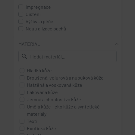
olivová
Impregnace
pinie
Čištění
bottle green - lahvově zelená
Výživa a péče
light blue - světle modrá
Neutralizace pachů
blue - modrá
MATERIÁL
jeans - džínová
denim - tmavší džínová
search
washed-denim
Hladká kůže
ocean - oceánová modř
Broušená, velurová a nubuková kůže
indigo
Maštěná a voskovaná kůže
dark blue - tmavě modrá
Lakovaná kůže
red - červená
Jemná a choulostivá kůže
Umělá kůže - eko kůže a syntetické
opera - jasně červená
materiály
burgund - vínová
Textil
bordó - vínová
Exotická kůže
pink - růžová