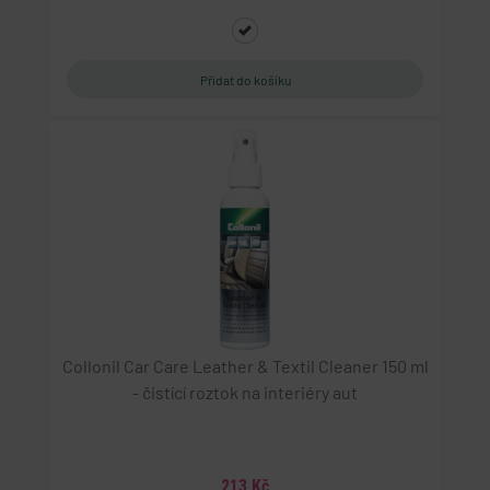
Tato cookie se používá pro správu relací a
sledování uživatelů napříč webovými stránkami,
obvykle pro zachování uživatelských stavů napříč
požadavky na stránky.
udid
.geminiplus.cz
4 týdny 2 dny
Tento cookie se používá k jedinečné identifikaci
zařízení, která mají přístup k webové stránce, aby
sledovala používání a zlepšila uživatelskou
zkušenost.
PHPSESSID
PHP.net
eshop.geminiplus.cz
1 týden
Cookie generovaný aplikacemi založenými na
Collonil Car Care Leather & Textil Cleaner 150 ml
jazyce PHP. Toto je univerzální identifikátor
- čistící roztok na interiéry aut
používaný k udržování proměnných relací
uživatelů. Obvykle se jedná o náhodně
vygenerované číslo, jeho použití může být
specifické pro daný web, ale dobrým příkladem je
udržování přihlášeného stavu uživatele mezi
stránkami.
213 Kč