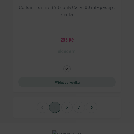
Collonil For my BAGs only Care 100 ml - pečující
emulze
238 Kč
skladem
chevron_left
chevron_right
1
2
3