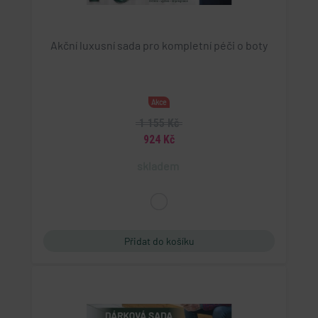
Akční luxusní sada pro kompletní péči o boty
Akce
1 155 Kč
924 Kč
skladem