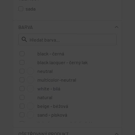
sada
BARVA
search
black - černá
black lacquer - černý lak
neutral
multicolor-neutral
white - bílá
natural
beige - béžová
sand - písková
light brown - světle hnědá
medium brown - středně hnědá
OŠETŘOVANÝ PRODUKT