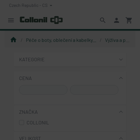
Czech Republic - CS
menu
search
person
shopping_cart
home
Péče o boty, oblečení a kabelky...
Výživa a péče
KATEGORIE
CENA
ZNAČKA
COLLONIL
VELIKOST