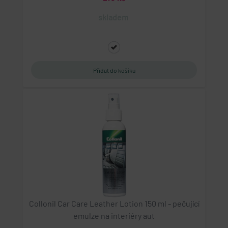
VISITOR_PRIVACY_METADATA
skladem
YouTube
.youtube.com
5 měsíců 4 týdny
Tento soubor cookie slouží k ukládání souhlasu
uživatele a volby soukromí pro jejich interakci s
webem. Zaznamenává údaje o souhlasu
návštěvníka s různými zásadami ochrany osobních
údajů a nastavením, které zajistí, že jejich
preference budou v budoucích sezeních
respektovány.
CookieScriptConsent
CookieScript
eshop.geminiplus.cz
5 měsíců 3 týdny
Tento soubor cookie používá služba Cookie-
Script.com k zapamatování předvoleb souhlasu se
soubory cookie návštěvníků. Je nutné, aby banner
cookie Cookie-Script.com fungoval správně.
Collonil Car Care Leather Lotion 150 ml - pečující
emulze na interiéry aut