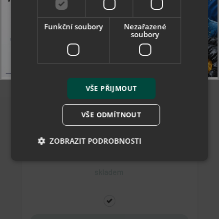
Funkční soubory
Nezařazené
soubory
VŠE PŘIJMOUT
Collonil Active Cleaner 200 ml - čistící sprej
VŠE ODMÍTNOUT
ZOBRAZIT PODROBNOSTI
238 Kč
skladem
Nezbytně nutné soubory
Výkonové soubory
Soubory cílení
Funkční soubory
Nezařazené soubory