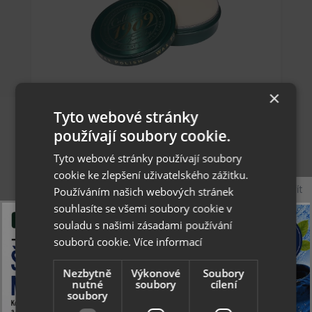
×
Collonil 1909 Wax polish 75 ml - exkluzivní
Tyto webové stránky
vyživující vosk na boty
používají soubory cookie.
Tyto webové stránky používají soubory
260 Kč
cookie ke zlepšení uživatelského zážitku.
Zavřít
Používáním našich webových stránek
skladem
souhlasíte se všemi soubory cookie v
souladu s našimi zásadami používání
souborů cookie.
Více informací
Nezbytně
Výkonové
Soubory
nutné
soubory
cílení
soubory