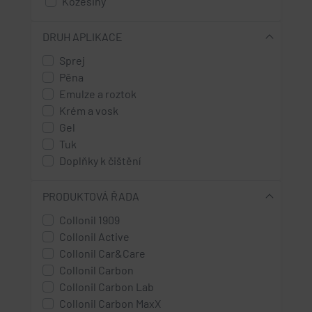
Kožešiny
old pink - starorůžová
High Tex materiály - s membránou
Rouno
azalee - azalková
DRUH APLIKACE
almond - mandlová
Sprej
orange - oranžová
Pěna
Emulze a roztok
mirabelka
Krém a vosk
sonne - žlutá
Gel
Tuk
Doplňky k čištění
PRODUKTOVÁ ŘADA
Collonil 1909
Collonil Active
Collonil Car&Care
Collonil Carbon
Collonil Carbon Lab
Collonil Carbon MaxX