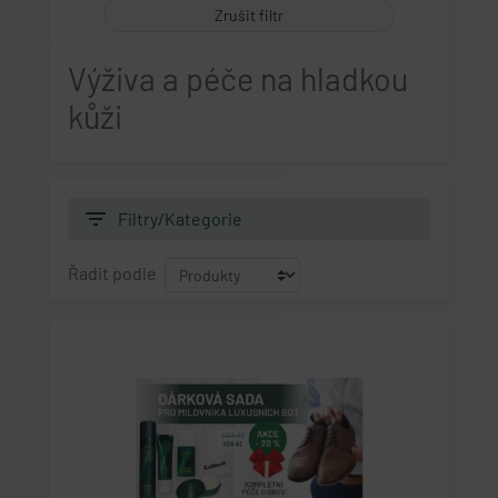
Zrušit filtr
Výživa a péče na hladkou
kůži
filter_list
Filtry/Kategorie
Řadit podle