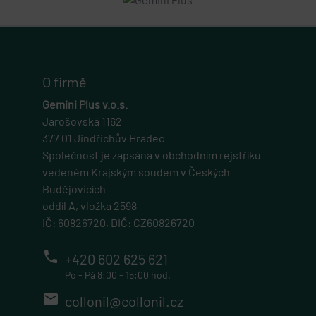
O firmě
Gemini Plus v.o.s.
Jarošovská 1162
377 01 Jindřichův Hradec
Společnost je zapsána v obchodním rejstříku
vedeném Krajským soudem v Českých
Budějovicích
oddíl A, vložka 2598
IČ: 60826720, DIČ: CZ60826720
phone
+420 602 625 621
Po - Pá 8:00 - 15:00 hod.
email
collonil@collonil.cz