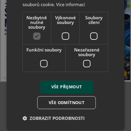
souborů cookie.
Více informací
skladem
Nezbytně
Výkonové
Soubory
nutné
soubory
cílení
soubory
Funkční soubory
Nezařazené
soubory
VŠE PŘIJMOUT
VŠE ODMÍTNOUT
Collonil Clean & Care Classic 200 ml - čistící a
ZOBRAZIT PODROBNOSTI
pečující pěna