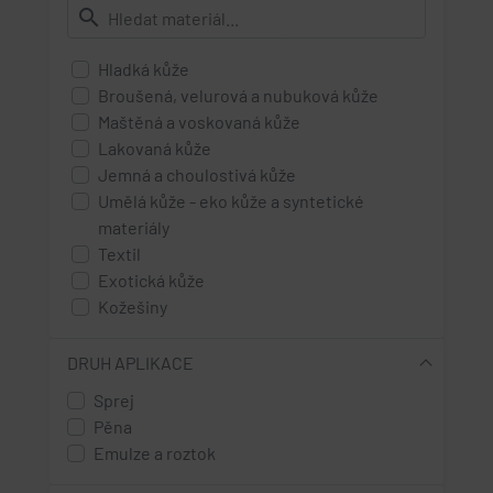
search
Hladká kůže
Broušená, velurová a nubuková kůže
Maštěná a voskovaná kůže
Lakovaná kůže
Jemná a choulostivá kůže
Umělá kůže - eko kůže a syntetické
materiály
Textil
Exotická kůže
Kožešiny
High Tex materiály - s membránou
Rouno
DRUH APLIKACE
Sprej
Pěna
Emulze a roztok