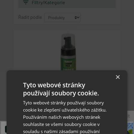
filter_list
Filtry/Kategorie
Řadit podle
×
Tyto webové stránky
používají soubory cookie.
Collonil Carbon MaxX Upper Cleaner 150 ml -
Tyto webové stránky používají soubory
čistící pěna s micelární technologií
cookie ke zlepšení uživatelského zážitku.
Zavřít
Používáním našich webových stránek
Novinka
souhlasíte se všemi soubory cookie v
213 Kč
souladu s našimi zásadami používání