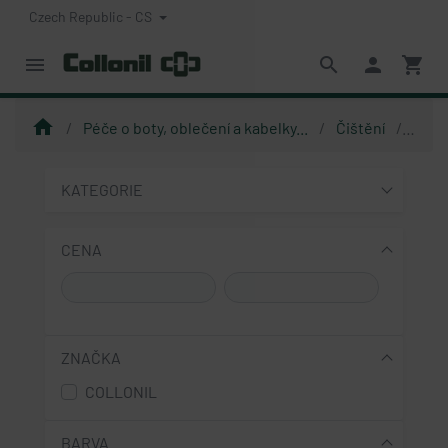
Czech Republic - CS
menu
search
person
shopping_cart
home
Péče o boty, oblečení a kabelky...
Čištění
Čišt
KATEGORIE
CENA
ZNAČKA
COLLONIL
BARVA