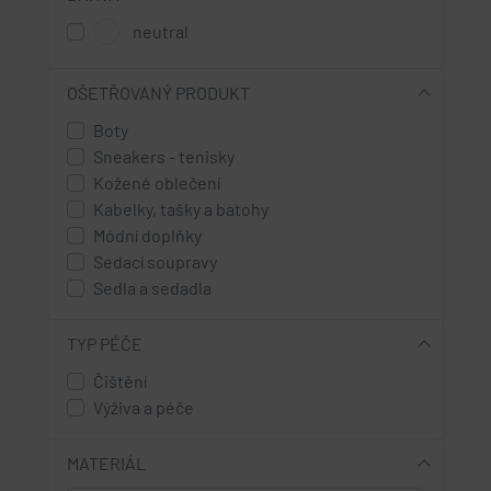
neutral
OŠETŘOVANÝ PRODUKT
Boty
Sneakers - tenisky
Kožené oblečení
Kabelky, tašky a batohy
Módní doplňky
Sedací soupravy
Sedla a sedadla
TYP PÉČE
Čištění
Výživa a péče
MATERIÁL