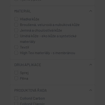
MATERIÁL
Hladká kůže
Broušená, velurová a nubuková kůže
Jemná a choulostivá kůže
Umělá kůže - eko kůže a syntetické
materiály
Textil
High Tex materiály - s membránou
DRUH APLIKACE
Sprej
Pěna
PRODUKTOVÁ ŘADA
Collonil Carbon
Collonil Classic