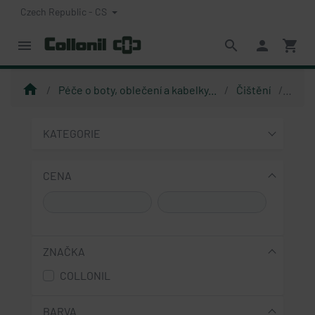
Czech Republic - CS
menu
search
person
shopping_cart
home
Péče o boty, oblečení a kabelky...
Čištění
Čiště
KATEGORIE
CENA
ZNAČKA
COLLONIL
BARVA