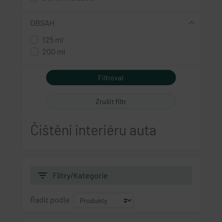
OBSAH
125 ml
200 ml
Zrušit filtr
Čištění interiéru auta
filter_list
Filtry/Kategorie
Řadit podle