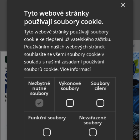
×
Tyto webové stránky
používají soubory cookie.
Tyto webové stránky používají soubory
cookie ke zlepšení uživatelského zážitku.
Zavřít
Používáním našich webových stránek
souhlasíte se všemi soubory cookie v
souladu s našimi zásadami používání
souborů cookie.
Více informací
Nezbytně
Výkonové
Soubory
nutné
soubory
cílení
Collonil Leather Soap Classic 200 ml - čistící a
soubory
ošetřující pěna
Funkční soubory
Nezařazené
soubory
203 Kč
skladem