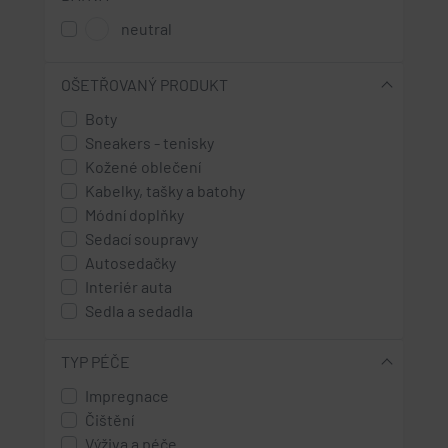
neutral
OŠETŘOVANÝ PRODUKT
Boty
Sneakers - tenisky
Kožené oblečení
Kabelky, tašky a batohy
Módní doplňky
Sedací soupravy
Autosedačky
Interiér auta
Sedla a sedadla
TYP PÉČE
Impregnace
Čištění
Výživa a péče