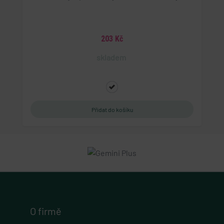
4 týdny 2 dny
Tento cookie se používá k jedinečné identifikaci
zařízení, která mají přístup k webové stránce, aby
sledovala používání a zlepšila uživatelskou
zkušenost.
203 Kč
PHPSESSID
skladem
PHP.net
eshop.geminiplus.cz
1 týden
Cookie generovaný aplikacemi založenými na
jazyce PHP. Toto je univerzální identifikátor
používaný k udržování proměnných relací
uživatelů. Obvykle se jedná o náhodně
vygenerované číslo, jeho použití může být
specifické pro daný web, ale dobrým příkladem je
udržování přihlášeného stavu uživatele mezi
stránkami.
VISITOR_PRIVACY_METADATA
YouTube
.youtube.com
5 měsíců 4 týdny
O firmě
Tento soubor cookie slouží k ukládání souhlasu
uživatele a volby soukromí pro jejich interakci s