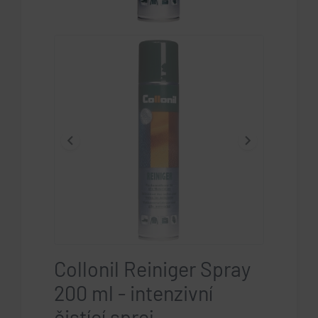
keyboard_arrow_left
keyboard_arrow_right
Collonil Reiniger Spray
200 ml - intenzivní
čistící sprej