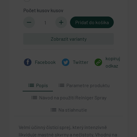
Počet kusov kusov
remove
add
Zobrazit varianty
kopíruj
Facebook
Twitter
odkaz
list
list
Popis
Parametre produktu
list
Návod na použití Reiniger Spray
list
Na stiahnutie
Velmi účinný čistící sprej, který intenzivně
likviduje mastné skvrny a nečistoty. Vhodný na