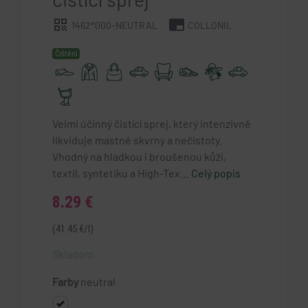
qr_code
branding_watermark
1462*000-NEUTRAL
COLLONIL
Čištění
Velmi účinný čistící sprej, který intenzivně
likviduje mastné skvrny a nečistoty.
Vhodný na hladkou i broušenou kůži,
textil, syntetiku a High-Tex…
Celý popis
8.29 €
(41.45 €/l)
Skladom
Farby
neutral