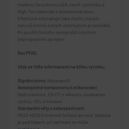
hladkou i broušenou kůži, textil, syntetiku a
High-Tex materiály s klimamembránou.
Efektivně odstraňuje také zbytky starých
nánosů krémů a jiných ošetřujících prostředků.
Po použití čistícího spreje kůži ošetřete
impregnačním sprejem.
Bez PFAS.
Vždy se řiďte informacemi na štítku výrobku.
Signální slovo:
Nebezpečí!
Nebezpečné komponenty k etiketování:
Hydrocarbons, C6-C7, n-alkanes, isoalkanes,
cyclics, <5% n-hexane
Standardní věty o nebezpečnosti:
H222-H229 Extrémně hořlavý aerosol. Nádoba
je pod tlakem: při zahřívání se může
roztrhnout.