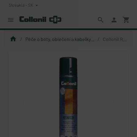
Slovakia - SK
menu
search
person
shopping_cart
home
Péče o boty, oblečení a kabelky...
Collonil Reiniger Spray 200 ml - intenzivní čistící sprej
chevron_left
chevron_right