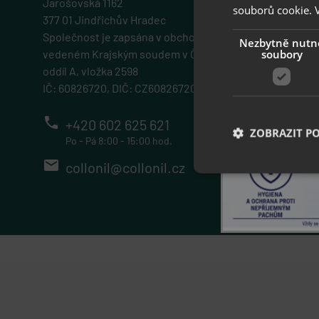
Jarošovská 1162
souborů cookie.
377 01 Jindřichův Hradec
Společnost je zapsána v obchodním rejstříku
Nezbytně nutn
soubory
vedeném Krajským soudem v Českých Budějovicích
oddíl A, vložka 2598
IČ: 60826720, DIČ: CZ60826720
phone
+420 602 625 621
ZOBRAZIT P
Po - Pá 8:00 - 15:00 hod.
email
collonil@collonil.cz
Nezbytně nutn
Nezbytně nutné soubo
stránky nelze bez ne
Název
popupBanners