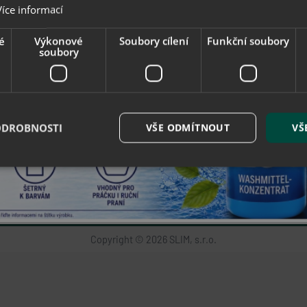
Collonil - prémiová značka
Více informací
Jak nakupovat - B2B
Jak nakupovat
é
Výkonové
Soubory cílení
Funkční soubory
soubory
Obchodní podmínky
Reklamace
Odstoupit od smlouvy
Ochrana osobních údajů
Právní doložka
ODROBNOSTI
VŠE ODMÍTNOUT
VŠ
Tabulka velikostí
Centrum nápovědy
Datové listy
Ekokom
é soubory
Výkonové soubory
Soubory cílení
Funkční soubory
Neza
ry cookie umožňují základní funkce webových stránek, jako je přihlášení uživatele a
zbytně nutných souborů cookie správně používat.
Copyright © 2026 SLIM, s.r.o.
Provider / Doména
Vyprší
Popis
eshop.geminiplus.cz
5
Tento soubor cookie posktytuje inform
hodin
nebo zobrazení vyskakovací okna esho
59
minut