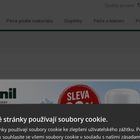
ph
Ozvěte se nám
Péče podle materiálu
Doplňky
Péče o kámen
P
 stránky používají soubory cookie.
Zákaznické menu
ky používají soubory cookie ke zlepšení uživatelského zážitku. 
O nás
 souhlasíte se všemi soubory cookie v souladu s našimi zásadam