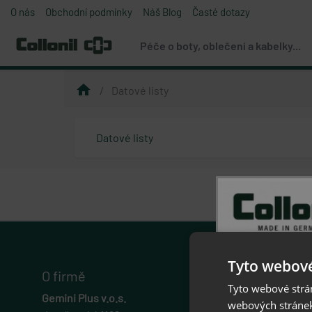
O nás
Obchodní podmínky
Náš Blog
Časté dotazy
Péče o boty, oblečení a kabelky...
home
Datové listy
Datové listy
Tyto webové
O firmě
Tyto webové strán
Gemini Plus v.o.s.
webových stránek