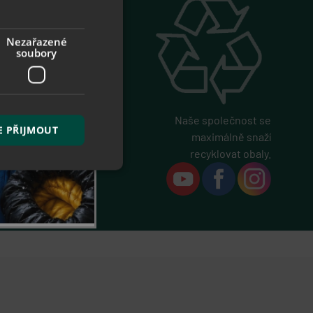
Nezařazené
soubory
Naše společnost se
E PŘIJMOUT
maximálně snaží
recyklovat obaly.
řazené soubory
 správa účtu. Webové
ace o prohlédnutí
pu.