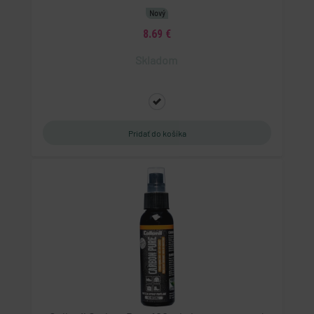
zjistila, zda prohlížeč návštěvníka webu podporuje
Nový
soubory cookie.
8.69 €
Skladom