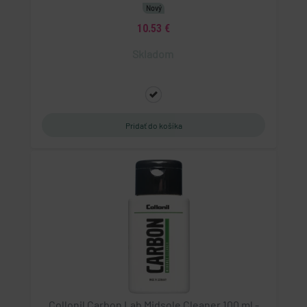
Nový
10.53 €
Skladom
Collonil Carbon Lab Midsole Cleaner 100 ml -