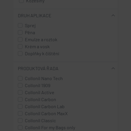
Kožešiny
High Tex materiály - s membránou
Rouno
DRUH APLIKACE
Sprej
Pěna
Emulze a roztok
Krém a vosk
Doplňky k čištění
PRODUKTOVÁ ŘADA
Collonil Nano Tech
Collonil 1909
Collonil Active
Collonil Carbon
Collonil Carbon Lab
Collonil Carbon MaxX
Collonil Classic
Collonil For my Bags only