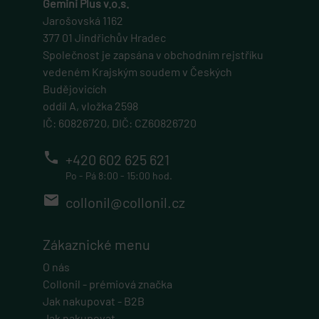
Gemini Plus v.o.s.
Jarošovská 1162
377 01 Jindřichův Hradec
Společnost je zapsána v obchodním rejstříku
vedeném Krajským soudem v Českých
Budějovicích
oddíl A, vložka 2598
IČ: 60826720, DIČ: CZ60826720
phone
+420 602 625 621
Po - Pá 8:00 - 15:00 hod.
email
collonil@collonil.cz
Zákaznické menu
O nás
Collonil - prémiová značka
Jak nakupovat - B2B
Jak nakupovat