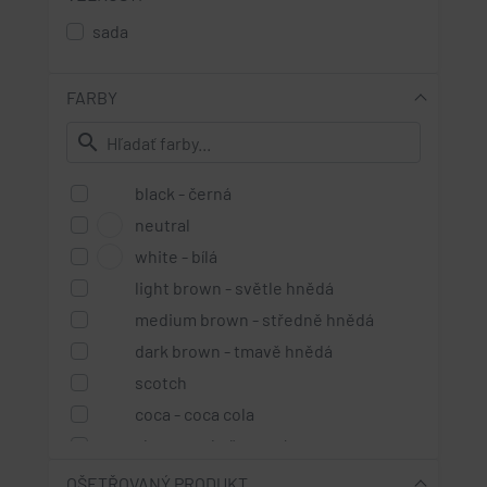
sada
FARBY
search
black - černá
neutral
white - bílá
light brown - světle hnědá
medium brown - středně hnědá
dark brown - tmavě hnědá
scotch
coca - coca cola
chesnut - kaštanová
perlato metallic - perleťová
OŠETŘOVANÝ PRODUKT