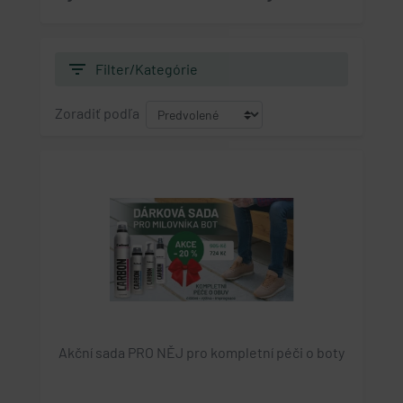
filter_list
Filter/Kategórie
Zoradiť podľa
Akční sada PRO NĚJ pro kompletní péči o boty