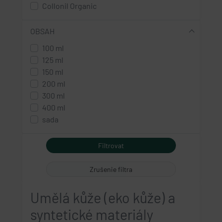
Collonil Organic
OBSAH
100 ml
125 ml
150 ml
200 ml
300 ml
400 ml
sada
Zrušenie filtra
Umělá kůže (eko kůže) a
syntetické materiály