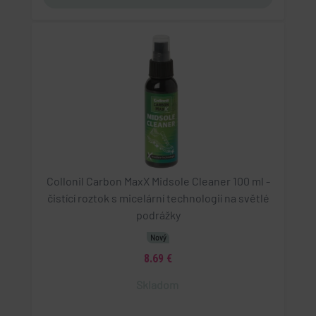
VISITOR_PRIVACY_METADATA
YouTube
.youtube.com
5 měsíců 4 týdny
Tento soubor cookie slouží k ukládání souhlasu
uživatele a volby soukromí pro jejich interakci s
webem. Zaznamenává údaje o souhlasu
návštěvníka s různými zásadami ochrany osobních
údajů a nastavením, které zajistí, že jejich
preference budou v budoucích sezeních
respektovány.
CookieScriptConsent
CookieScript
Collonil Carbon MaxX Midsole Cleaner 100 ml -
eshop.geminiplus.cz
čistící roztok s micelární technologií na světlé
5 měsíců 3 týdny
podrážky
Tento soubor cookie používá služba Cookie-
Nový
Script.com k zapamatování předvoleb souhlasu se
soubory cookie návštěvníků. Je nutné, aby banner
8.69 €
cookie Cookie-Script.com fungoval správně.
Skladom