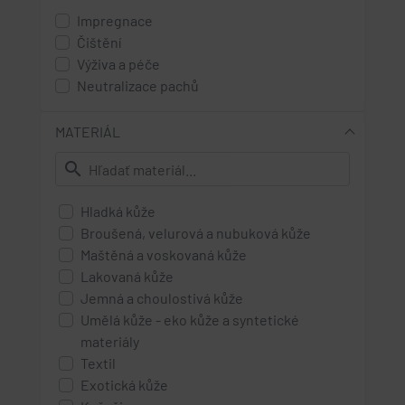
mirabelka
Impregnace
sonne - žlutá
Čištění
Výživa a péče
Neutralizace pachů
MATERIÁL
search
Hladká kůže
Broušená, velurová a nubuková kůže
Maštěná a voskovaná kůže
Lakovaná kůže
Jemná a choulostivá kůže
Umělá kůže - eko kůže a syntetické
materiály
Textil
Exotická kůže