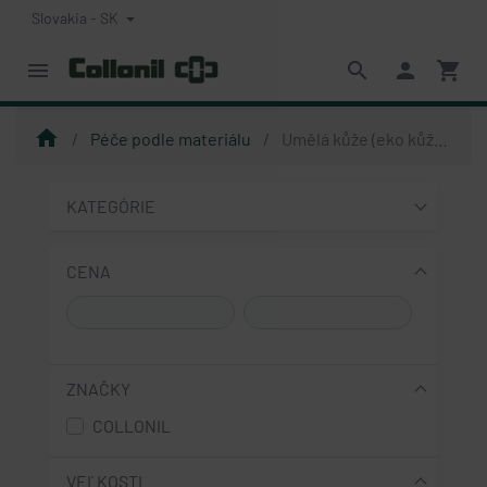
Slovakia - SK
menu
search
person
shopping_cart
home
Péče podle materiálu
Umělá kůže (eko kůže) a syntetické materiály
KATEGÓRIE
CENA
ZNAČKY
COLLONIL
VEĽKOSTI