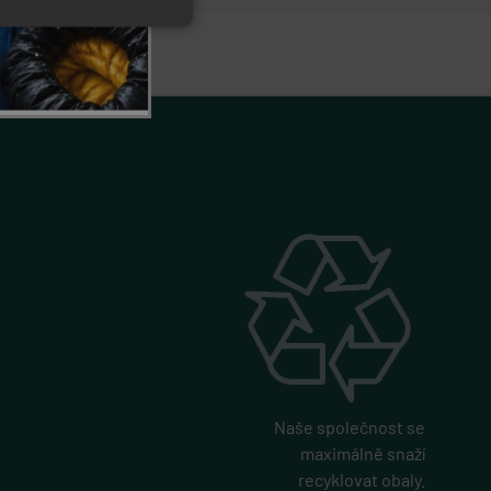
řazené soubory
 správa účtu. Webové
ace o prohlédnutí
pu.
Shopify a používá
í a sledování
obvykle pro
ožadavky na stránky.
tifikaci zařízení,
y sledovala
nost.
Naše společnost se
mi na jazyce PHP.
maximálně snaží
vaný k udržování
se jedná o náhodně
recyklovat obaly.
ýt specifické pro