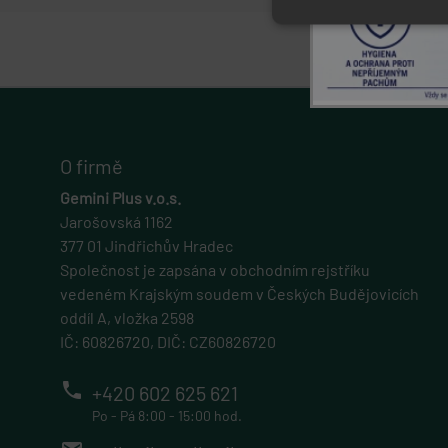
Nezbytně nutn
Nezbytně nutné soubo
stránky nelze bez ne
Název
O firmě
popupBanners
Gemini Plus v.o.s.
Jarošovská 1162
377 01 Jindřichův Hradec
cart
Společnost je zapsána v obchodním rejstříku
gp_s
vedeném Krajským soudem v Českých Budějovicích
oddíl A, vložka 2598
IČ: 60826720, DIČ: CZ60826720
udid
phone
+420 602 625 621
PHPSESSID
Po - Pá 8:00 - 15:00 hod.