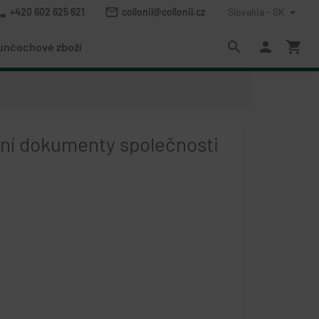
one
mail_outline
+420 602 625 621
collonil@collonil.cz
Slovakia - SK
search
person
shopping_cart
unčochové zboží
ní dokumenty společnosti