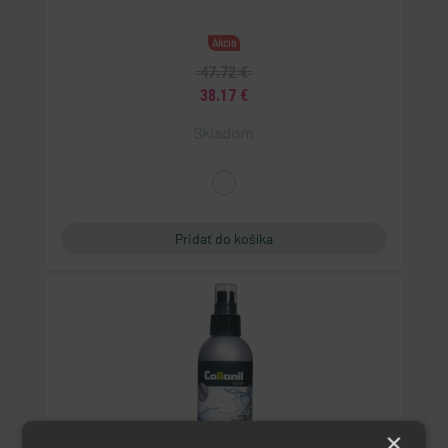
Akcia
47.72 €
38.17 €
Skladom
×