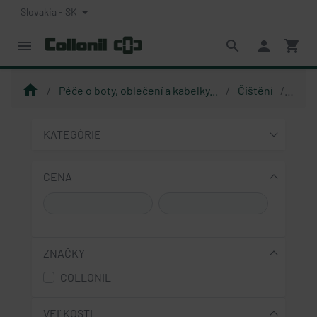
Slovakia - SK
menu
search
person
shopping_cart
home
Péče o boty, oblečení a kabelky...
Čištění
Čistí
KATEGÓRIE
CENA
ZNAČKY
COLLONIL
VEĽKOSTI