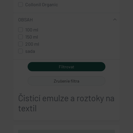
Collonil Organic
OBSAH
100 ml
150 ml
200 ml
sada
Zrušenie filtra
Čistící emulze a roztoky na
textil