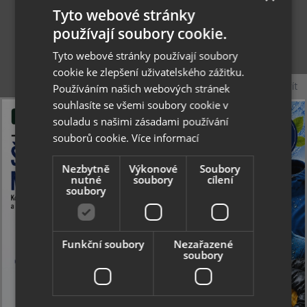
Tyto webové stránky
používají soubory cookie.
Collonil Active Cleaner 200 ml - čistící sprej
Tyto webové stránky používají soubory
cookie ke zlepšení uživatelského zážitku.
Zavřít
Používáním našich webových stránek
souhlasíte se všemi soubory cookie v
9.72 €
souladu s našimi zásadami používání
Skladom
souborů cookie.
Více informací
Nezbytně
Výkonové
Soubory
nutné
soubory
cílení
soubory
Funkční soubory
Nezařazené
soubory