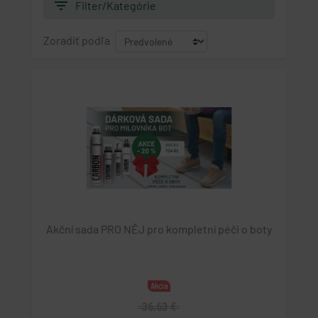
filter_list
Filter/Kategórie
Zoradiť podľa
Akční sada PRO NĚJ pro kompletní péči o boty
Akcia
36.63 €