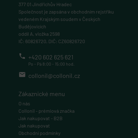
377 01 Jindřichův Hradec
Společnost je zapsána v obchodním rejstříku
vedeném Krajským soudem v Českých
Budějovicích
oddíl A, vložka 2598
IČ: 60826720, DIČ: CZ60826720
phone
+420 602 625 621
Po - Pá 8:00 - 15:00 hod.
email
collonil@collonil.cz
Zákaznické menu
O nás
Collonil - prémiová značka
Jak nakupovat - B2B
Jak nakupovat
Obchodní podmínky