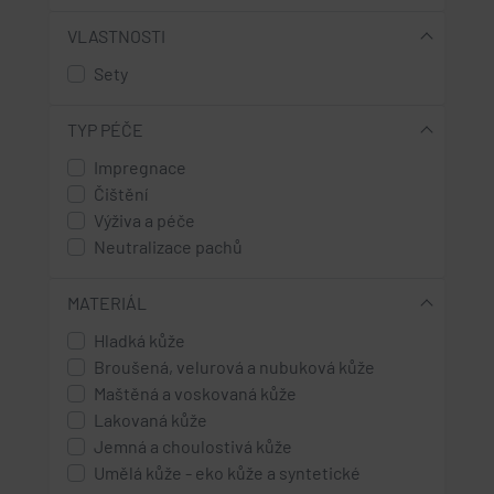
VLASTNOSTI
Sety
TYP PÉČE
Impregnace
Čištění
Výživa a péče
Neutralizace pachů
MATERIÁL
Hladká kůže
Broušená, velurová a nubuková kůže
Maštěná a voskovaná kůže
Lakovaná kůže
Jemná a choulostivá kůže
Umělá kůže - eko kůže a syntetické