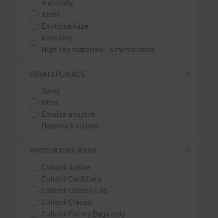
materiály
Textil
Exotická kůže
Kožešiny
High Tex materiály - s membránou
DRUH APLIKACE
Sprej
Pěna
Emulze a roztok
Doplňky k čištění
PRODUKTOVÁ ŘADA
Collonil Active
Collonil Car&Care
Collonil Carbon Lab
Collonil Classic
Collonil For my Bags only