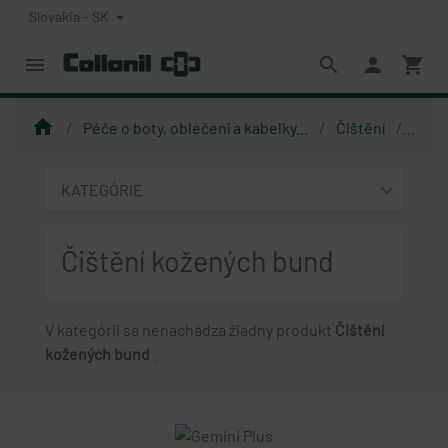
Slovakia - SK
menu
search
person
shopping_cart
home
Péče o boty, oblečení a kabelky...
Čištění
Čišt
KATEGÓRIE
Čištění kožených bund
V kategórii sa nenachádza žiadny produkt
Čištění
kožených bund
.