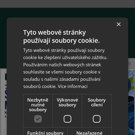
×
O firmě
Tyto webové stránky
používají soubory cookie.
Gemini Plus v.o.s.
Jarošovská 1162
Tyto webové stránky používají soubory
377 01 Jindřichův Hradec
cookie ke zlepšení uživatelského zážitku.
Společnost je zapsána v obchodním rejstříku
Zavřít
Používáním našich webových stránek
vedeném Krajským soudem v Českých
souhlasíte se všemi soubory cookie v
Budějovicích
souladu s našimi zásadami používání
oddíl A, vložka 2598
souborů cookie.
Více informací
IČ: 60826720, DIČ: CZ60826720
Nezbytně
Výkonové
Soubory
nutné
soubory
cílení
phone
+420 602 625 621
soubory
Po - Pá 8:00 - 15:00 hod.
email
collonil@collonil.cz
Funkční soubory
Nezařazené