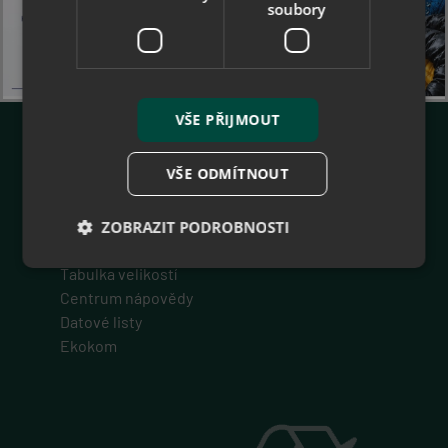
soubory
Zákaznické menu
O nás
Collonil - prémiová značka
Jak nakupovat - B2B
VŠE PŘIJMOUT
Jak nakupovat
Obchodní podmínky
VŠE ODMÍTNOUT
Reklamace
Odstoupit od smlouvy
Ochrana osobních údajů
ZOBRAZIT PODROBNOSTI
Právní doložka
Tabulka velikostí
Centrum nápovědy
Nezbytně nutné soubory
Výkonové soubory
Datové listy
Soubory cílení
Funkční soubory
Ekokom
Nezařazené soubory
Nezbytně nutné soubory cookie umožňují základní
funkce webových stránek, jako je přihlášení
uživatele a správa účtu. Webové stránky nelze bez