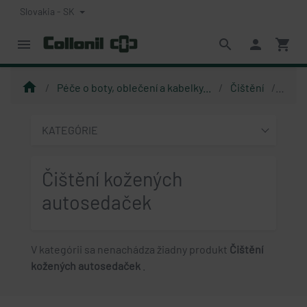
Slovakia - SK
menu
search
person
shopping_cart
home
Péče o boty, oblečení a kabelky...
Čištění
Čišt
KATEGÓRIE
Čištění kožených
autosedaček
V kategórii sa nenachádza žiadny produkt
Čištění
kožených autosedaček
.