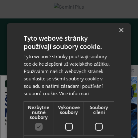
×
Tyto webové stránky
O firmě
používají soubory cookie.
Gemini Plus v.o.s.
Tyto webové stránky používají soubory
Jarošovská 1162
cookie ke zlepšení uživatelského zážitku.
377 01 Jindřichův Hradec
Zavřít
Používáním našich webových stránek
Společnost je zapsána v obchodním rejstříku
souhlasíte se všemi soubory cookie v
vedeném Krajským soudem v Českých
souladu s našimi zásadami používání
Budějovicích
souborů cookie.
Více informací
oddíl A, vložka 2598
IČ: 60826720, DIČ: CZ60826720
Nezbytně
Výkonové
Soubory
nutné
soubory
cílení
soubory
phone
+420 602 625 621
Po - Pá 8:00 - 15:00 hod.
email