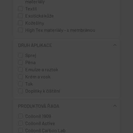
materiály
Textil
Exotická kůže
Kožešiny
High Tex materiály - s membránou
DRUH APLIKACE
Sprej
Pěna
Emulze a roztok
Krém a vosk
Tuk
Doplňky k čištění
PRODUKTOVÁ ŘADA
Collonil 1909
Collonil Active
Collonil Carbon Lab