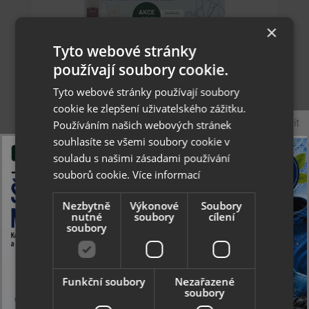
×
Tyto webové stránky
používají soubory cookie.
Akční sada PRO NI pro kompletní péče o kabelky
Tyto webové stránky používají soubory
cookie ke zlepšení uživatelského zážitku.
Zavřít
Používáním našich webových stránek
souhlasíte se všemi soubory cookie v
Akcia
souladu s našimi zásadami používání
47.72 €
souborů cookie.
Více informací
38.17 €
Nezbytně
Výkonové
Soubory
Skladom
nutné
soubory
cílení
soubory
Funkční soubory
Nezařazené
soubory