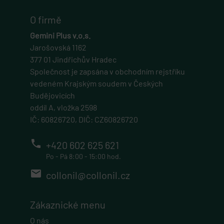
O firmě
Gemini Plus v.o.s.
Jarošovská 1162
377 01 Jindřichův Hradec
Společnost je zapsána v obchodním rejstříku
vedeném Krajským soudem v Českých
Budějovicích
oddíl A, vložka 2598
IČ: 60826720, DIČ: CZ60826720
phone
+420 602 625 621
Po - Pá 8:00 - 15:00 hod.
email
collonil@collonil.cz
Zákaznické menu
O nás