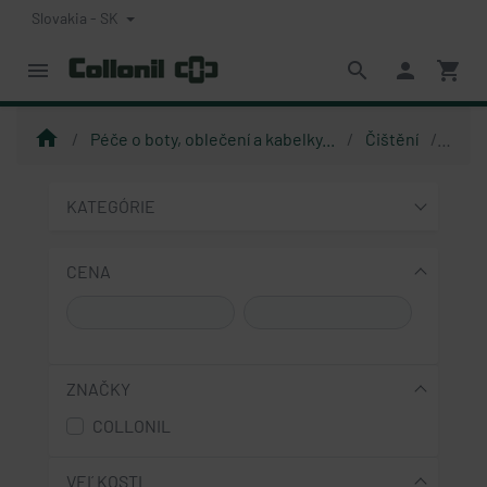
Slovakia - SK
menu
search
person
shopping_cart
home
Péče o boty, oblečení a kabelky...
Čištění
Čistí
KATEGÓRIE
CENA
ZNAČKY
COLLONIL
VEĽKOSTI