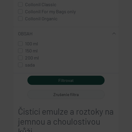
Collonil Classic
Collonil For my Bags only
Collonil Organic
OBSAH
100 ml
150 ml
200 ml
sada
Zrušenie filtra
Čistící emulze a roztoky na
jemnou a choulostivou
kůži