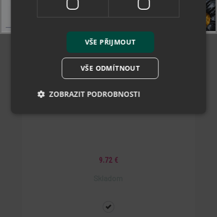
VŠE PŘIJMOUT
VŠE ODMÍTNOUT
ZOBRAZIT PODROBNOSTI
Collonil Active Cleaner 200 ml - čistící sprej
Nezbytně nutné soubory
Výkonové soubory
Soubory cílení
Funkční soubory
9.72 €
Nezařazené soubory
Skladom
Nezbytně nutné soubory cookie umožňují základní
funkce webových stránek, jako je přihlášení
uživatele a správa účtu. Webové stránky nelze bez
nezbytně nutných souborů cookie správně používat.
popupBanners
Provider