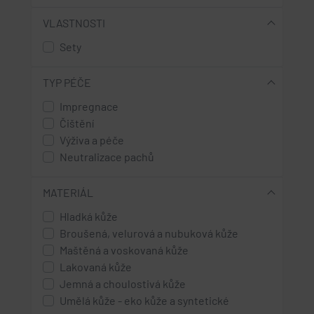
VLASTNOSTI
Sety
TYP PÉČE
Impregnace
Čištění
Výživa a péče
Neutralizace pachů
MATERIÁL
Hladká kůže
Broušená, velurová a nubuková kůže
Maštěná a voskovaná kůže
Lakovaná kůže
Jemná a choulostivá kůže
Umělá kůže - eko kůže a syntetické