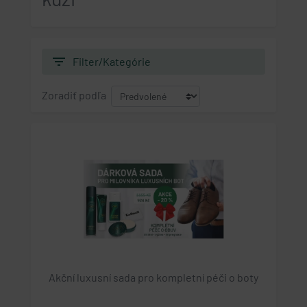
filter_list
Filter/Kategórie
Zoradiť podľa
Akční luxusní sada pro kompletní péči o boty