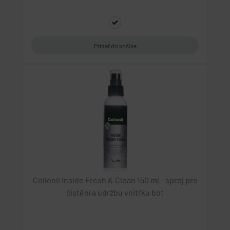
.geminiplus.cz
4 týdny 2 dny
Tento cookie se používá k jedinečné identifikaci
zařízení, která mají přístup k webové stránce, aby
sledovala používání a zlepšila uživatelskou
zkušenost.
PHPSESSID
PHP.net
eshop.geminiplus.cz
1 týden
Cookie generovaný aplikacemi založenými na
jazyce PHP. Toto je univerzální identifikátor
používaný k udržování proměnných relací
uživatelů. Obvykle se jedná o náhodně
vygenerované číslo, jeho použití může být
specifické pro daný web, ale dobrým příkladem je
udržování přihlášeného stavu uživatele mezi
stránkami.
Collonil Inside Fresh & Clean 150 ml - sprej pro
VISITOR_PRIVACY_METADATA
čistění a údržbu vnitřku bot
YouTube
.youtube.com
5 měsíců 4 týdny