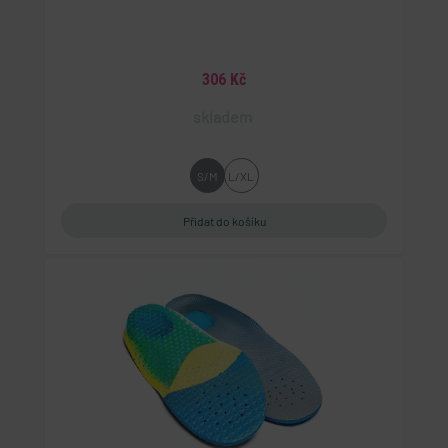
306 Kč
skladem
S/M
L/XL