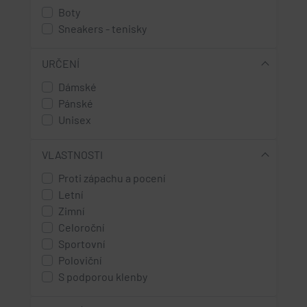
Boty
44
Sneakers - tenisky
45
46
47
URČENÍ
48
Dámské
univerzální
Pánské
Unisex
VLASTNOSTI
Proti zápachu a pocení
Letní
Zimní
Celoroční
Sportovní
Poloviční
S podporou klenby