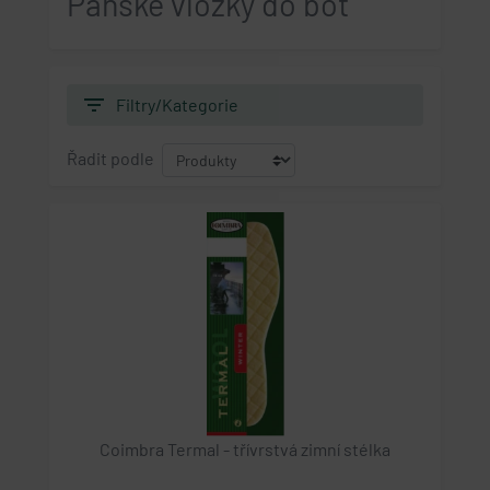
Pánské vložky do bot
filter_list
Filtry/Kategorie
Řadit podle
Coimbra Termal - třívrstvá zimní stélka