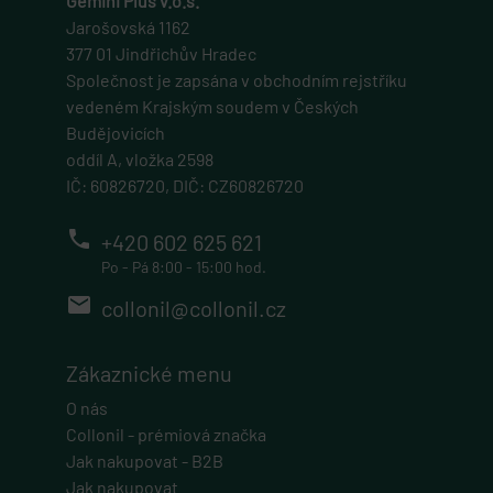
Gemini Plus v.o.s.
Jarošovská 1162
377 01 Jindřichův Hradec
Společnost je zapsána v obchodním rejstříku
vedeném Krajským soudem v Českých
Budějovicích
oddíl A, vložka 2598
IČ: 60826720, DIČ: CZ60826720
phone
+420 602 625 621
Po - Pá 8:00 - 15:00 hod.
email
collonil@collonil.cz
Zákaznické menu
O nás
Collonil - prémiová značka
Jak nakupovat - B2B
Jak nakupovat