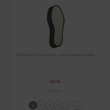
Collonil Alu Therm Tech - 4-vrstvá zimní stélka
225 Kč
skladem
36
37
38
39
40
Více