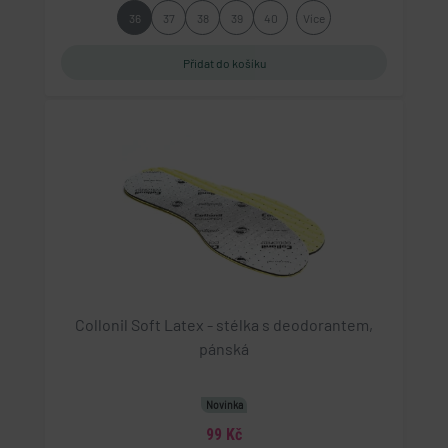
36
37
38
39
40
Více
Collonil Soft Latex - stélka s deodorantem,
pánská
Novinka
99 Kč