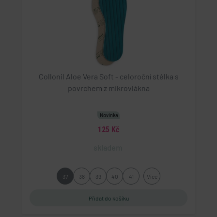
Collonil Aloe Vera Soft - celoroční stélka s
povrchem z mikrovlákna
Novinka
125 Kč
skladem
37
38
39
40
41
Více