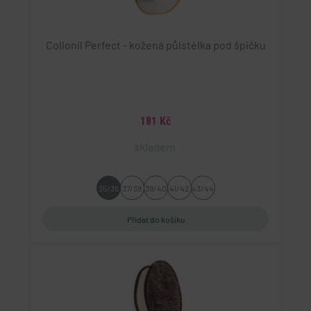
Collonil Perfect - kožená půlstélka pod špičku
181 Kč
skladem
35/36
37/38
39/40
41/42
43/44