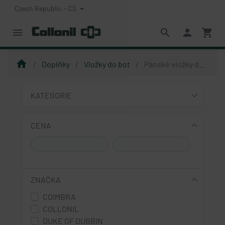
Czech Republic - CS
menu
search
person
shopping_cart
home
Doplňky
Vložky do bot
Pánské vložky do bot
KATEGORIE
CENA
ZNAČKA
COIMBRA
COLLONIL
DUKE OF DUBBIN