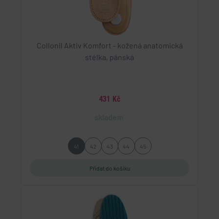
Collonil Aktiv Komfort - kožená anatomická
stélka, pánská
431 Kč
skladem
41
42
43
44
45