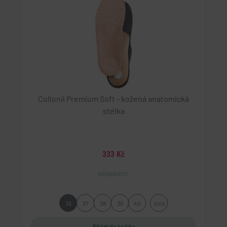
Collonil Premium Soft - kožená anatomická
stélka
333 Kč
skladem
36
37
38
39
40
Více