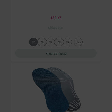
139 Kč
skladem
35
36
37
38
39
Více