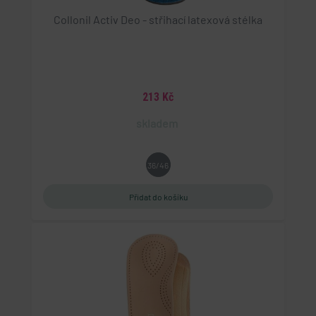
Collonil Activ Deo - střihací latexová stélka
213 Kč
skladem
36/46