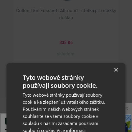
Collonil Gel Fussbett Allround - stélka pro měkký
došlap
335 Kč
skladem
×
36/37
38/39
40/41
42/43
44/45
Tyto webové stránky
používají soubory cookie.
Tyto webové stránky používají soubory
cookie ke zlepšení uživatelského zážitku.
Zavřít
Používáním našich webových stránek
souhlasíte se všemi soubory cookie v
souladu s našimi zásadami používání
souborů cookie.
Více informací