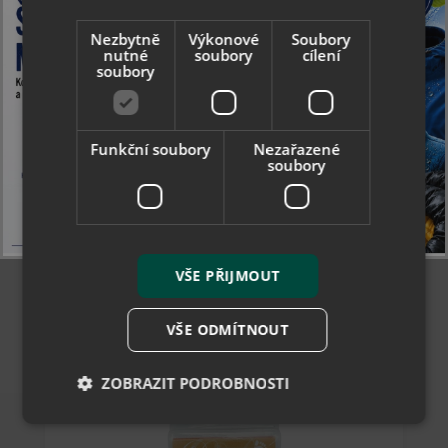
Nezbytně
Výkonové
Soubory
nutné
soubory
cílení
soubory
Collonil Gel Style Edition - odpružená stélka
Funkční soubory
Nezařazené
soubory
271 Kč
skladem
VŠE PŘIJMOUT
36/37
38/39
40/41
42/43
44/45
VŠE ODMÍTNOUT
ZOBRAZIT PODROBNOSTI