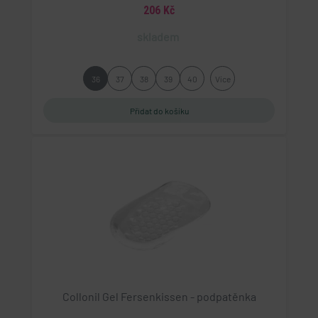
206 Kč
skladem
36
37
38
39
40
Více
Collonil Gel Fersenkissen - podpatěnka