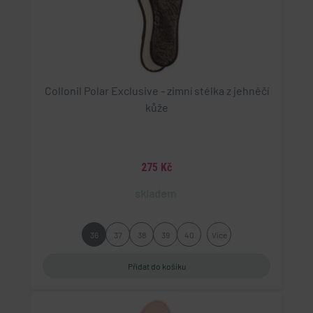
Collonil Polar Exclusive - zimní stélka z jehněčí
kůže
275 Kč
skladem
36
37
38
39
40
Více