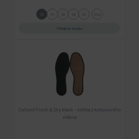
36
37
38
39
40
Více
Collonil Fresh & Dry black - stélka z kokosového
vlákna