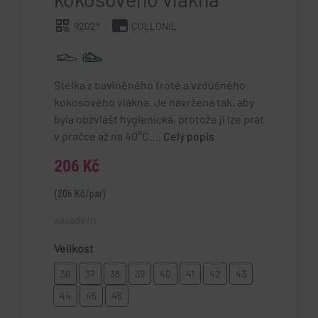
qr_code
branding_watermark
9202*
COLLONIL
Stélka z bavlněného froté a vzdušného
kokosového vlákna. Je navržená tak, aby
byla obzvlášť hygienická, protože ji lze prát
v pračce až na 40°C.…
Celý popis
206 Kč
(206 Kč/par)
skladem
Velikost
36
37
38
39
40
41
42
43
44
45
46