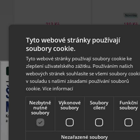
Novinka
213 Kč
180 Kč
skladem
sklade
Tyto webové stránky používají
soubory cookie.
36/46
36
37
38
39
Tyto webové stránky používají soubory cookie ke
zlepšení uživatelského zážitku. Používáním našich
webových stránek souhlasíte se všemi soubory cooki
v souladu s našimi zásadami používání souborů
cookie.
Více informací
Nezbytně
Výkonové
Soubory
Funkční
nutné
soubory
cílení
soubory
soubory
Nezařazené soubory