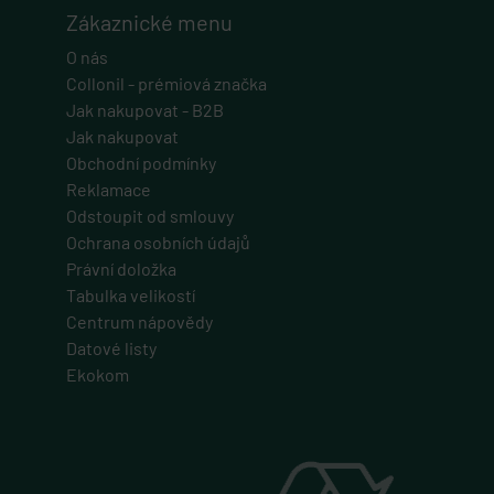
Zákaznické menu
Tento cookie se používá k jedinečné identifikaci zařízení, která mají
přístup k webové stránce, aby sledovala používání a zlepšila
O nás
uživatelskou zkušenost.
Collonil - prémiová značka
PHPSESSID
Jak nakupovat - B2B
PHP.net
Jak nakupovat
eshop.geminiplus.cz
Obchodní podmínky
1 týden
Reklamace
Cookie generovaný aplikacemi založenými na jazyce PHP. Toto je
Odstoupit od smlouvy
univerzální identifikátor používaný k udržování proměnných relací
uživatelů. Obvykle se jedná o náhodně vygenerované číslo, jeho
Ochrana osobních údajů
použití může být specifické pro daný web, ale dobrým příkladem je
udržování přihlášeného stavu uživatele mezi stránkami.
Právní doložka
VISITOR_PRIVACY_METADATA
Tabulka velikostí
Centrum nápovědy
YouTube
.youtube.com
Datové listy
Ekokom
5 měsíců 4 týdny
Tento soubor cookie slouží k ukládání souhlasu uživatele a volby
soukromí pro jejich interakci s webem. Zaznamenává údaje o
souhlasu návštěvníka s různými zásadami ochrany osobních údajů
a nastavením, které zajistí, že jejich preference budou v budoucích
sezeních respektovány.