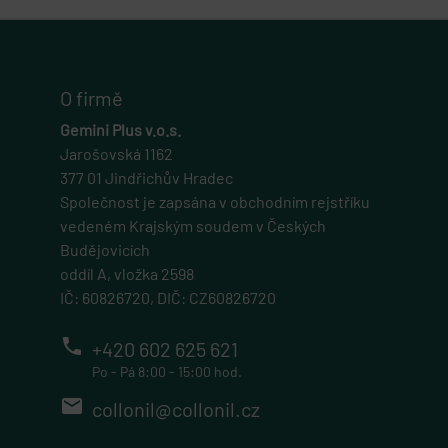
Název
/
Vyprší
Popis
eshop.geminiplus.cz
Doména
5 hodin 59 minut
Tento soubor cookie posktytuje informace o prohlédnutí nebo
zobrazení vyskakovací okna eshopu.
O firmě
cart
Gemini Plus v.o.s.
eshop.geminiplus.cz
Jarošovská 1162
1 rok
377 01 Jindřichův Hradec
Tento soubor cookie obecně poskytuje Shopify a používá se ve
Společnost je zapsána v obchodním rejstříku
spojení s nákupním košíkem.
vedeném Krajským soudem v Českých
gp_s
Budějovicích
.eshop.geminiplus.cz
oddíl A, vložka 2598
IČ: 60826720, DIČ: CZ60826720
1 rok 1 měsíc
Tato cookie se používá pro správu relací a sledování uživatelů
phone
napříč webovými stránkami, obvykle pro zachování uživatelských
+420 602 625 621
stavů napříč požadavky na stránky.
Po - Pá 8:00 - 15:00 hod.
udid
email
collonil@collonil.cz
.geminiplus.cz
4 týdny 2 dny