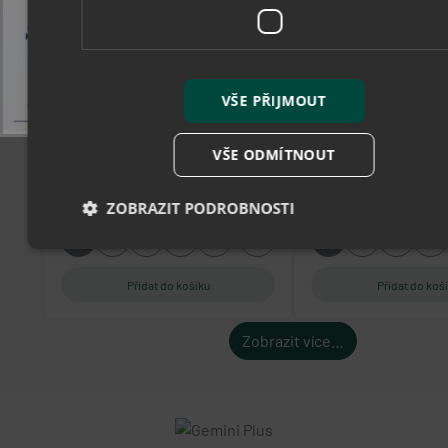
Collonil Fresh & Dry black -
Collonil Ocean Blu
stélka z kokosového vlákna
latexová st
VŠE PŘIJMOUT
Novinka
206 Kč
135 Kč
VŠE ODMÍTNOUT
skladem
sklade
ZOBRAZIT PODROBNOSTI
36
37
38
39
40
Více
37
38
39
40
Nezbytně nutné soubory
Výkonové soubory
Soubory cílení
Funkční soubory
Nezařazené soubory
Zobrazit více…
Nezbytně nutné soubory cookie umožňují základní funkce
webových stránek, jako je přihlášení uživatele a správa účtu.
Webové stránky nelze bez nezbytně nutných souborů cookie
správně používat.
popupBanners
Provider