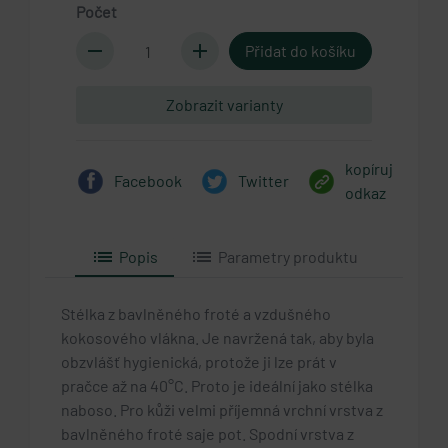
Počet
remove
add
Zobrazit varianty
kopíruj
Facebook
Twitter
odkaz
list
list
Popis
Parametry produktu
Stélka z bavlněného froté a vzdušného
kokosového vlákna. Je navržená tak, aby byla
obzvlášť hygienická, protože ji lze prát v
pračce až na 40°C. Proto je ideální jako stélka
naboso. Pro kůži velmi příjemná vrchní vrstva z
bavlněného froté saje pot. Spodní vrstva z