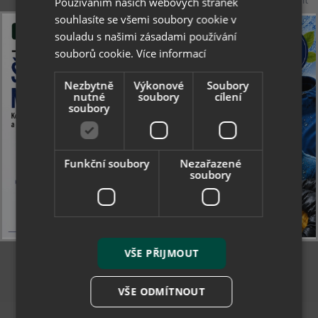
Používáním našich webových stránek
remove
add
souhlasíte se všemi soubory cookie v
souladu s našimi zásadami používání
Zobrazit varianty
souborů cookie.
Více informací
Nezbytně
Výkonové
Soubory
kopíruj
nutné
Facebook
soubory
Twitter
cílení
odkaz
soubory
list
list
Popis
Parametry produktu
Funkční soubory
Nezařazené
soubory
Gelová stélka pod přední část chodidla,
speciálně tvarovaná do letních bot, tzv. žabek.
Uvolňuje tlak v prostoru mezi prsty, a tak
snižuje riziko tvorby puchýřů mezi prsty. Přední
VŠE PŘIJMOUT
část stélky je tvarovaná pro meziprstní pásek.
VŠE ODMÍTNOUT