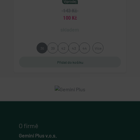
Výprodej
143 Kč
100 Kč
skladem
36
39
42
43
44
Více
O firmě
Gemini Plus v.o.s.