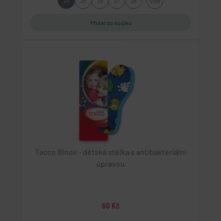
24
25
26
27
28
Více
Tacco Binox - dětská stélka s antibakteriální
úpravou
60 Kč