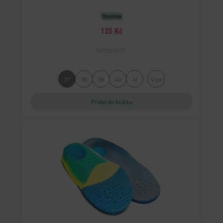
Novinka
125 Kč
skladem
37
38
39
40
41
Více