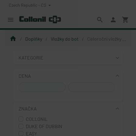
Czech Republic - CS
menu
search
person
shopping_cart
home
Doplňky
Vložky do bot
Celoroční vložky do bot
KATEGORIE
CENA
ZNAČKA
COLLONIL
DUKE OF DUBBIN
EASY