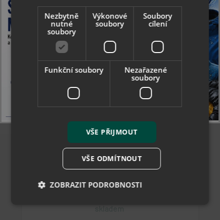
Nezbytně
Výkonové
Soubory
nutné
soubory
cílení
soubory
Funkční soubory
Nezařazené
soubory
VŠE PŘIJMOUT
Collonil Memory Plus - střihací stélka s
paměťovou pěnou
VŠE ODMÍTNOUT
ZOBRAZIT PODROBNOSTI
462 Kč
skladem