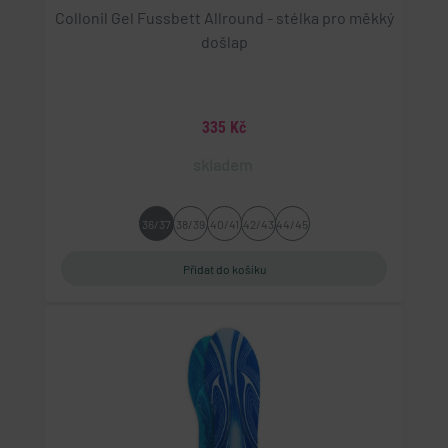
Collonil Gel Fussbett Allround - stélka pro měkký
došlap
335 Kč
skladem
36/37
38/39
40/41
42/43
44/45