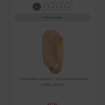
36
37
38
39
40
Collonil Aktiv Komfort - kožená anatomická
stélka, pánská
431 Kč