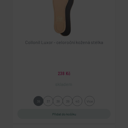
Collonil Luxor - celoroční kožená stélka
238 Kč
skladem
36
37
38
39
40
Více