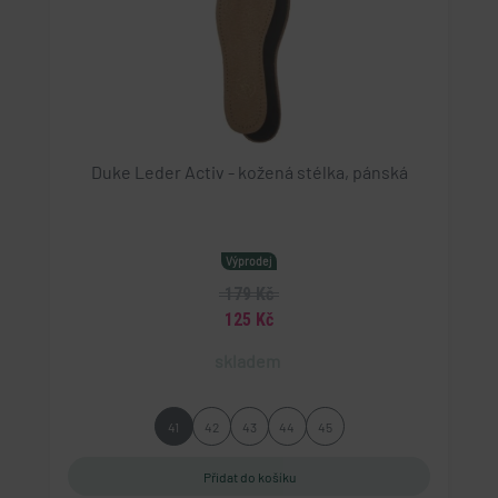
.doubleclick.net
15 minut
Tento soubor cookie nastavuje společnost
DoubleClick (kterou vlastní společnost Google), aby
zjistila, zda prohlížeč návštěvníka webu podporuje
soubory cookie.
Duke Leder Activ - kožená stélka, pánská
Výprodej
179 Kč
125 Kč
skladem
41
42
43
44
45