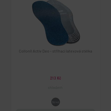
Collonil Activ Deo - střihací latexová stélka
213 Kč
skladem
36/46