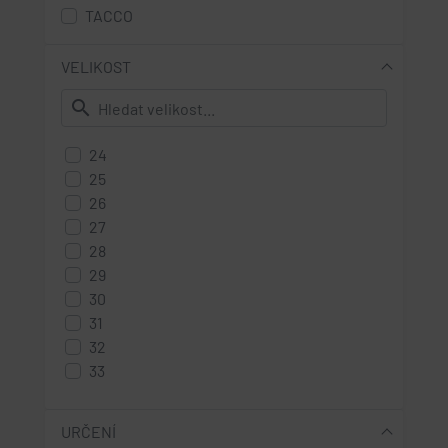
TACCO
VELIKOST
search
24
25
26
27
28
29
30
31
32
33
34
35
URČENÍ
36