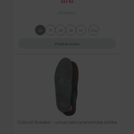
333 Kč
gp_s
.eshop.geminiplus.cz
skladem
1 rok 1 měsíc
Tato cookie se používá pro správu relací a
36
37
38
39
40
Více
sledování uživatelů napříč webovými stránkami,
obvykle pro zachování uživatelských stavů napříč
požadavky na stránky.
udid
.geminiplus.cz
4 týdny 2 dny
Tento cookie se používá k jedinečné identifikaci
zařízení, která mají přístup k webové stránce, aby
sledovala používání a zlepšila uživatelskou
zkušenost.
PHPSESSID
PHP.net
eshop.geminiplus.cz
1 týden
Collonil Sneaker - univerzální anatomická stélka
Cookie generovaný aplikacemi založenými na
jazyce PHP. Toto je univerzální identifikátor
používaný k udržování proměnných relací