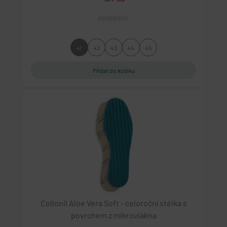
skladem
41
42
43
44
45
Collonil Aloe Vera Soft - celoroční stélka s
povrchem z mikrovlákna