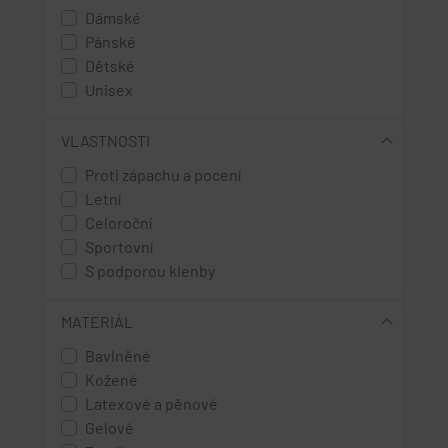
Dámské
37
Pánské
38
Dětské
39
Unisex
40
41
42
VLASTNOSTI
43
Proti zápachu a pocení
44
Letní
45
Celoroční
46
Sportovní
47
S podporou klenby
48
MATERIÁL
Bavlněné
Kožené
Latexové a pěnové
Gelové