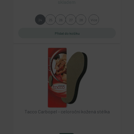
skladem
24
25
26
27
28
Více
Tacco Carbopel - celoroční kožená stélka