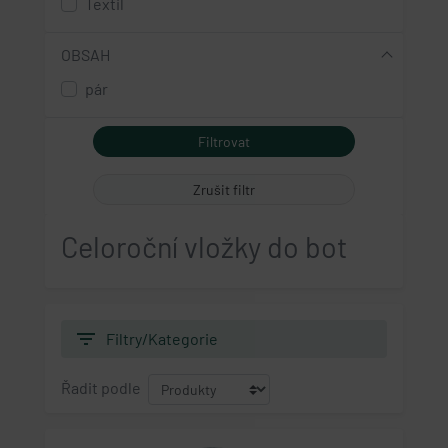
Textil
OBSAH
pár
Zrušit filtr
Celoroční vložky do bot
filter_list
Filtry/Kategorie
Řadit podle