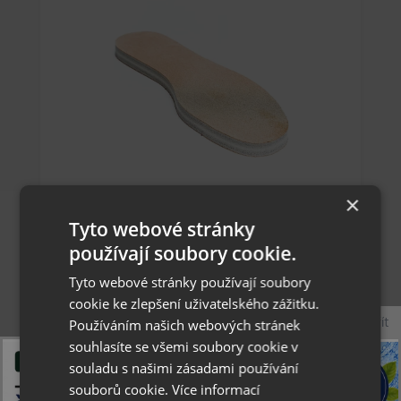
Collonil Memory - celoroční stélka s paměťovou
×
pěnou
Tyto webové stránky
používají soubory cookie.
Tyto webové stránky používají soubory
349 Kč
cookie ke zlepšení uživatelského zážitku.
Zavřít
skladem
Používáním našich webových stránek
souhlasíte se všemi soubory cookie v
souladu s našimi zásadami používání
36
37
38
39
40
Více
souborů cookie.
Více informací