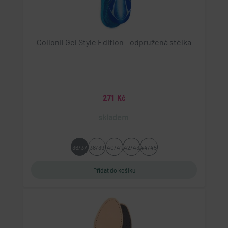
Collonil Gel Style Edition - odpružená stélka
271 Kč
skladem
36/37
38/39
40/41
42/43
44/45