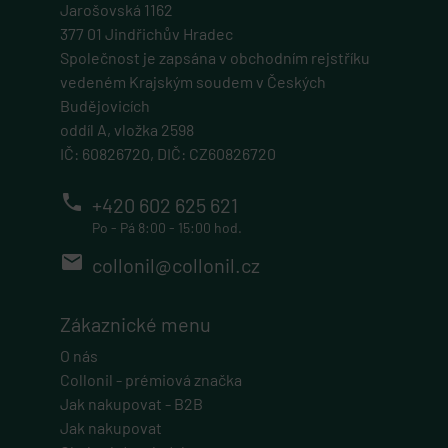
Jarošovská 1162
377 01 Jindřichův Hradec
Společnost je zapsána v obchodním rejstříku
vedeném Krajským soudem v Českých
Budějovicích
oddíl A, vložka 2598
IČ: 60826720, DIČ: CZ60826720
phone
+420 602 625 621
Po - Pá 8:00 - 15:00 hod.
email
collonil@collonil.cz
Zákaznické menu
O nás
Collonil - prémiová značka
Jak nakupovat - B2B
Jak nakupovat