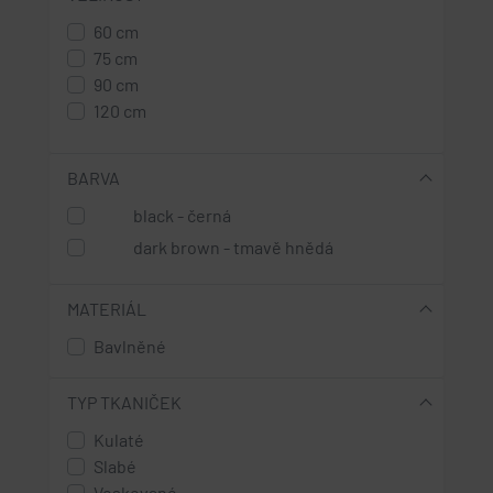
60 cm
75 cm
90 cm
120 cm
BARVA
black - černá
dark brown - tmavě hnědá
MATERIÁL
Bavlněné
TYP TKANIČEK
Kulaté
Slabé
Voskované