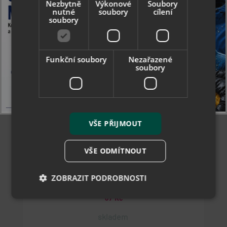
Nezbytně
Výkonové
Soubory
Více variant
nutné
soubory
cílení
soubory
Funkční soubory
Nezařazené
soubory
VŠE PŘIJMOUT
Collonil tkaničky voskované 75 cm slabé kulaté
VŠE ODMÍTNOUT
ZOBRAZIT PODROBNOSTI
67 Kč
skladem
Nezbytně nutné soubory
Výkonové soubory