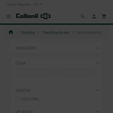
Czech Republic - CS
menu
search
person
shopping_cart
home
Doplňky
Tkaničky do bot
Voskované tkaničky do bot
KATEGORIE
CENA
ZNAČKA
COLLONIL
VELIKOST