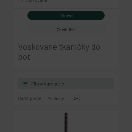
Zrušit filtr
Voskované tkaničky do
bot
filter_list
Filtry/Kategorie
Řadit podle