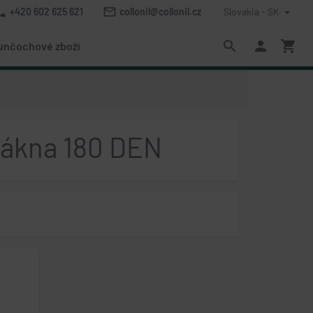
one
mail_outline
+420 602 625 621
collonil@collonil.cz
Slovakia - SK
search
person
shopping_cart
unčochové zboží
vlákna 180 DEN