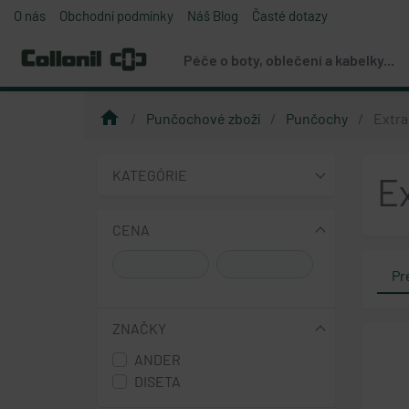
O nás
Obchodní podmínky
Náš Blog
Časté dotazy
Péče o boty, oblečení a kabelky...
home
Punčochové zboží
Punčochy
Extra 
KATEGÓRIE
Ex
CENA
Pr
ZNAČKY
ANDER
DISETA