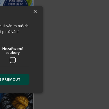
×
Používáním našich
i používání
Nezařazené
soubory
E PŘIJMOUT
řazené soubory