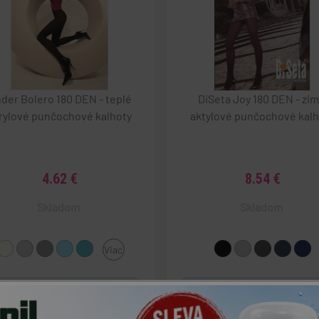
der Bolero 180 DEN - teplé
DiSeta Joy 180 DEN - zim
rylové punčochové kalhoty
aktylové punčochové kalh
4.62 €
8.54 €
Skladom
Skladom
Viac
Viac variant
Viac variant