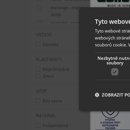
melange - melírovaná
šedá
Tyto webové
pastello - pastelově
modrá
Tyto webové strán
URČENÍ
webových stránek
blue - světle modrá
Dámské
souborů cookie.
azzurro - azurově modrá
turkus - tyrkysová
Nezbytně nutn
VLASTNOSTI
modrá
soubory
Neprůhledné
ocean - oceánová modrá
Zimní
granat - tmavě modrá
marine - tmavě modrá
VZOR
ZOBRAZIT P
rosso - červená
Bez vzoru
mint - mátová zelená
green - trávově zelená
MATERIÁL
verde - šedo zelená
Nezbytně nutn
Polyamidové
oro - jasně žlutá