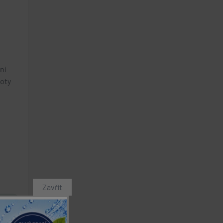
ní
oty
Zavřít