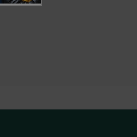
 správa účtu. Webové
ace o prohlédnutí
pu.
Shopify a používá
í a sledování
obvykle pro
ožadavky na stránky.
tifikaci zařízení,
y sledovala
nost.
mi na jazyce PHP.
vaný k udržování
se jedná o náhodně
ýt specifické pro
žování přihlášeného
ouhlasu uživatele a
 webem. Zaznamenává
i zásadami ochrany