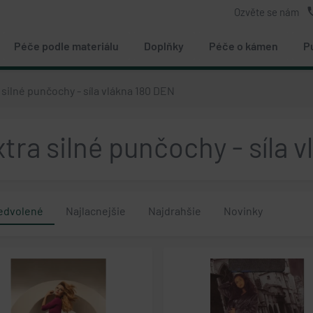
ph
Ozvěte se nám
Péče podle materiálu
Doplňky
Péče o kámen
P
silné punčochy - síla vlákna 180 DEN
tra silné punčochy - síla 
edvolené
Najlacnejšie
Najdrahšie
Novinky