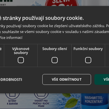
 stránky používají soubory cookie.
ky používají soubory cookie ke zlepšení uživatelského zážitku. 
 souhlasíte se všemi soubory cookie v souladu s našimi zásadam
Více informací
é
Výkonové
Soubory cílení
Funkční soubory
soubory
ODROBNOSTI
VŠE ODMÍTNOUT
VŠ
é soubory
Výkonové soubory
Soubory cílení
Funkční soubory
Neza