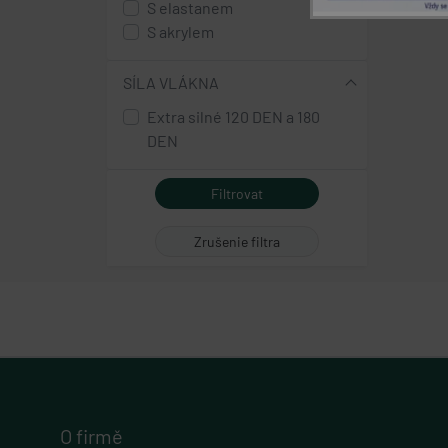
S elastanem
Nezbytně nutné soubo
ginger - cihlová
stránky nelze bez ne
S akrylem
oranžová
Název
ruggine - cihlová
SÍLA VLÁKNA
popupBanners
oranžová
Extra silné 120 DEN a 180
coral - korálová
DEN
cart
light pink - světle růžová
viola - šeříková fialová
gp_s
lavenda - levandulová
Zrušenie filtra
fialová
udid
blackberry - ostružinová
fialová
PHPSESSID
VISITOR_PRIVACY_
O firmě