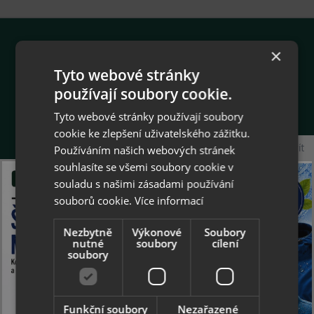
×
O firmě
Tyto webové stránky
používají soubory cookie.
Gemini Plus v.o.s.
Jarošovská 1162
Tyto webové stránky používají soubory
377 01 Jindřichův Hradec
cookie ke zlepšení uživatelského zážitku.
Společnost je zapsána v obchodním rejstříku
Zavřít
Používáním našich webových stránek
vedeném Krajským soudem v Českých
souhlasíte se všemi soubory cookie v
Budějovicích
souladu s našimi zásadami používání
oddíl A, vložka 2598
souborů cookie.
Více informací
IČ: 60826720, DIČ: CZ60826720
Nezbytně
Výkonové
Soubory
nutné
soubory
cílení
phone
+420 602 625 621
soubory
Po - Pá 8:00 - 15:00 hod.
email
collonil@collonil.cz
Funkční soubory
Nezařazené