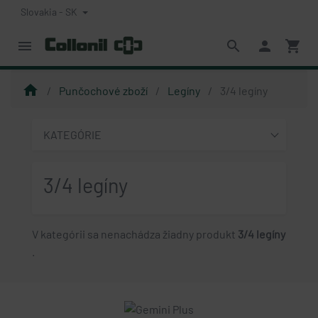
Slovakia - SK
menu
search
person
shopping_cart
home
Punčochové zboží
Legíny
3/4 legíny
KATEGÓRIE
3/4 legíny
V kategórii sa nenachádza žiadny produkt
3/4 legíny
.