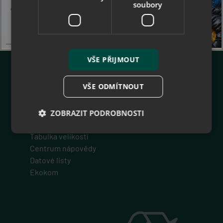
soubory
Zákaznické menu
O nás
Collonil - prémiová značka
Jak nakupovat - B2B
VŠE PŘIJMOUT
Jak nakupovat
Obchodní podmínky
VŠE ODMÍTNOUT
Reklamace
Odstoupit od smlouvy
Ochrana osobních údajů
ZOBRAZIT PODROBNOSTI
Právní doložka
Tabulka velikostí
Centrum nápovědy
Nezbytně nutné soubory
Výkonové soubory
Datové listy
Soubory cílení
Funkční soubory
Ekokom
Nezařazené soubory
Nezbytně nutné soubory cookie umožňují základní
funkce webových stránek, jako je přihlášení
uživatele a správa účtu. Webové stránky nelze bez