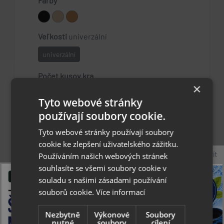
Farby
Veľkosti
univerzální
univerzální
Počet kusov kra
×
remove
add
Tyto webové stránky
používají soubory cookie.
Zobrazit varianty
Tyto webové stránky používají soubory
cookie ke zlepšení uživatelského zážitku.
Zavřít
kopíruj
Používáním našich webových stránek
Facebook
Twitter
odkaz
souhlasíte se všemi soubory cookie v
souladu s našimi zásadami používání
souborů cookie.
Více informací
list
list
Popis
Parametre produktu
Nezbytně
Výkonové
Soubory
nutné
soubory
cílení