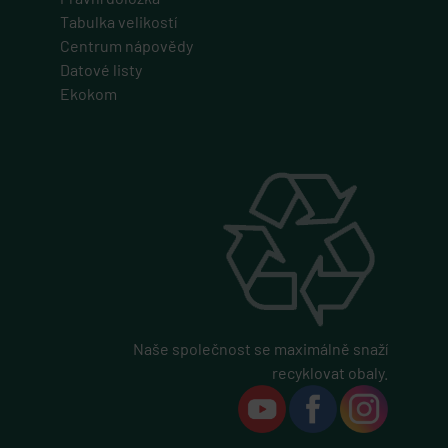
1 rok 1 měsíc
Tabulka velikostí
Tato cookie se používá pro správu relací a
Centrum nápovědy
sledování uživatelů napříč webovými stránkami,
obvykle pro zachování uživatelských stavů napříč
Datové listy
požadavky na stránky.
Ekokom
udid
.geminiplus.cz
4 týdny 2 dny
Tento cookie se používá k jedinečné identifikaci
zařízení, která mají přístup k webové stránce, aby
sledovala používání a zlepšila uživatelskou
zkušenost.
PHPSESSID
PHP.net
eshop.geminiplus.cz
1 týden
Naše společnost se maximálně snaží
Cookie generovaný aplikacemi založenými na
recyklovat obaly.
jazyce PHP. Toto je univerzální identifikátor
používaný k udržování proměnných relací
uživatelů. Obvykle se jedná o náhodně
vygenerované číslo, jeho použití může být
specifické pro daný web, ale dobrým příkladem je