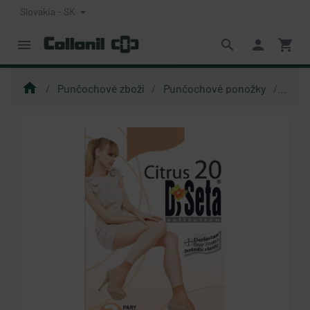
Slovakia - SK
menu
search
person
shopping_cart
home
Punčochové zboží
Punčochové ponožky
DiSet