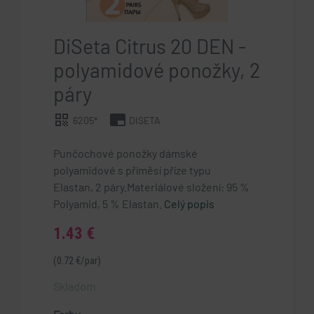
DiSeta Citrus 20 DEN -
polyamidové ponožky, 2
páry
qr_code
branding_watermark
6205*
DISETA
Punčochové ponožky dámské
polyamidové s příměsí příze typu
Elastan, 2 páry.Materiálové složení: 95 %
Polyamid, 5 % Elastan.
Celý popis
1.43 €
(0.72 €/par)
Skladom