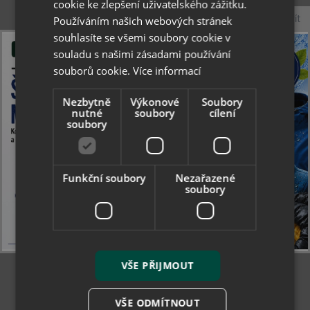
cookie ke zlepšení uživatelského zážitku.
Zavřít
Používáním našich webových stránek
souhlasíte se všemi soubory cookie v
Collonil tkaničky 75 cm
Collonil tkaničky 75 cm
souladu s našimi zásadami používání
ploché
slabé kulaté
souborů cookie.
Více informací
Nezbytně
Výkonové
Soubory
nutné
soubory
cílení
2.62 €
2.17 €
soubory
Skladom
Skladom
Funkční soubory
Nezařazené
soubory
Viac
Viac
Viac variant
Viac variant
VŠE PŘIJMOUT
VŠE ODMÍTNOUT