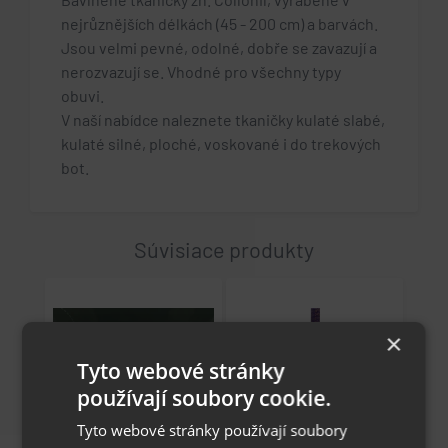
nejrůznějších délkách (45 - 200 cm) a barvách.
Jsou velmi pevné, odolné, dobře se zavazují a
nerozvazují se. Vhodné pro všechny typy
obuvi.
V naší nabídce naleznete tkaničky kulaté slabé,
kulaté silné, ploché, voskované i do trekových
bot.
Súvisiace produkty
×
Tyto webové stránky
používají soubory cookie.
Tyto webové stránky používají soubory