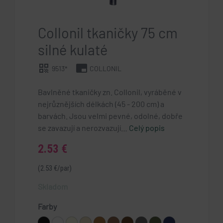
Collonil tkaničky 75 cm
silné kulaté
qr_code
branding_watermark
9513*
COLLONIL
Bavlněné tkaničky zn. Collonil, vyráběné v
nejrůznějších délkách (45 - 200 cm) a
barvách. Jsou velmi pevné, odolné, dobře
se zavazují a nerozvazují…
Celý popis
2.53 €
(2.53 €/par)
Skladom
Farby