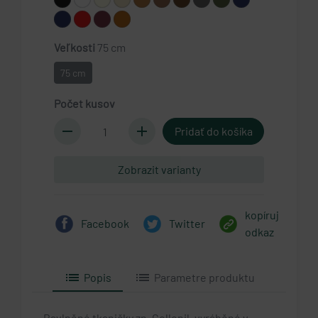
Veľkosti
75 cm
75 cm
Počet kusov
remove
add
Zobrazit varianty
kopíruj
Facebook
Twitter
odkaz
list
list
Popis
Parametre produktu
Bavlněné tkaničky zn. Collonil, vyráběné v