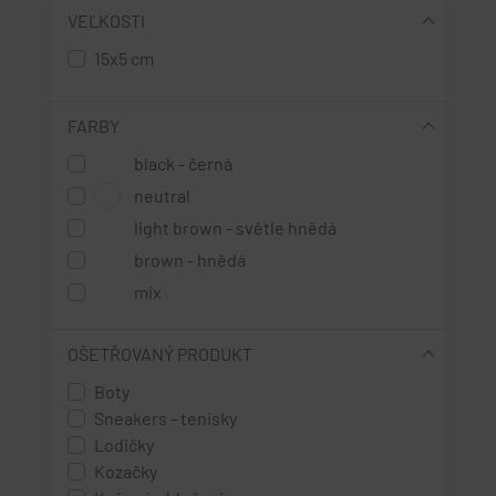
VEĽKOSTI
15x5 cm
FARBY
black - černá
neutral
light brown - světle hnědá
brown - hnědá
mix
OŠETŘOVANÝ PRODUKT
Boty
Sneakers - tenisky
Lodičky
Kozačky