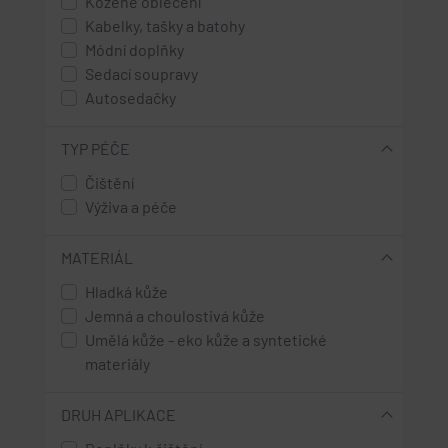
Kožené oblečení
Kabelky, tašky a batohy
Módní doplňky
Sedací soupravy
Autosedačky
TYP PÉČE
Čištění
Výživa a péče
MATERIÁL
Hladká kůže
Jemná a choulostivá kůže
Umělá kůže - eko kůže a syntetické
materiály
DRUH APLIKACE