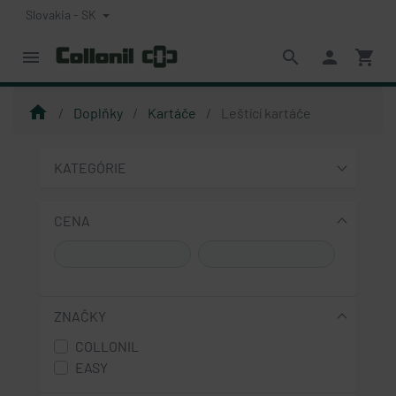
Slovakia - SK
menu
search
person
shopping_cart
home
Doplňky
Kartáče
Leštící kartáče
KATEGÓRIE
CENA
ZNAČKY
COLLONIL
EASY