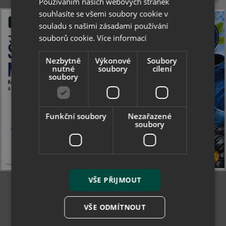
Používáním našich webových stránek
souhlasíte se všemi soubory cookie v
1.19 €
souladu s našimi zásadami používání
souborů cookie.
Více informací
Skladom
Nezbytně
Výkonové
Soubory
nutné
soubory
cílení
soubory
Funkční soubory
Nezařazené
soubory
VŠE PŘIJMOUT
VŠE ODMÍTNOUT
Collonil leštící kartáč na obuv - světlé nebo