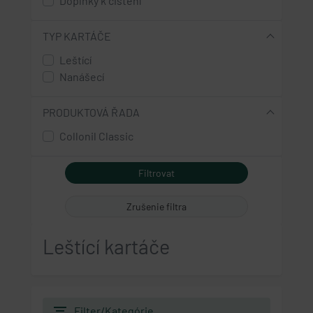
Doplňky k čištění
TYP KARTÁČE
Leštící
Nanášecí
PRODUKTOVÁ ŘADA
Collonil Classic
Zrušenie filtra
Leštící kartáče
filter_list
Filter/Kategórie