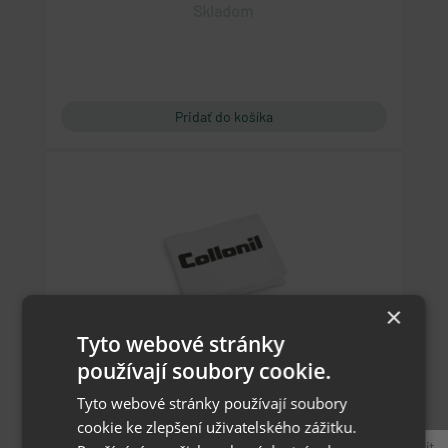
Skladom
×
Tyto webové stránky
používají soubory cookie.
Collonil leštící a nanášecí hadřík
Tyto webové stránky používají soubory
cookie ke zlepšení uživatelského zážitku.
Zavřít