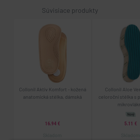
Súvisiace produkty
Collonil Aktiv Komfort - kožená
Collonil Aloe Ver
anatomická stélka, dámská
celoroční stélka s
mikrovlák
Nový
16.94 €
5.11 €
Skladom
Sklado