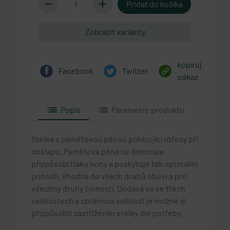
remove
add
Zobrazit varianty
kopíruj
Facebook
Twitter
odkaz
list
list
Popis
Parametre produktu
Stélka s paměťovou pěnou pohlcující otřesy při
došlapu. Paměťová pěna se dokonale
přizpůsobí tlaku nohy a poskytuje tak optimální
pohodlí. Vhodná do všech druhů obuvi a pro
všechny druhy činností.
Dodává se ve třech
velikostech a správnou velikost je možné si
přizpůsobit zastřižením stélky dle potřeby.