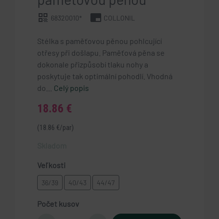
qr_code
branding_watermark
68320010*
COLLONIL
Stélka s paměťovou pěnou pohlcující
otřesy při došlapu. Paměťová pěna se
dokonale přizpůsobí tlaku nohy a
poskytuje tak optimální pohodlí. Vhodná
do…
Celý popis
18.86 €
(18.86 €/par)
Skladom
Veľkosti
36/39
40/43
44/47
Počet kusov