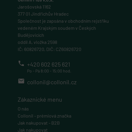
zobrazení vyskakovací okna eshopu.
Jarošovská 1162
cart
377 01 Jindřichův Hradec
eshop.geminiplus.cz
Společnost je zapsána v obchodním rejstříku
1 rok
vedeném Krajským soudem v Českých
Budějovicích
Tento soubor cookie obecně poskytuje Shopify a používá se ve
spojení s nákupním košíkem.
oddíl A, vložka 2598
gp_s
IČ: 60826720, DIČ: CZ60826720
.eshop.geminiplus.cz
phone
+420 602 625 621
1 rok 1 měsíc
Po - Pá 8:00 - 15:00 hod.
Tato cookie se používá pro správu relací a sledování uživatelů
napříč webovými stránkami, obvykle pro zachování uživatelských
email
collonil@collonil.cz
stavů napříč požadavky na stránky.
udid
Zákaznické menu
.geminiplus.cz
4 týdny 2 dny
O nás
Collonil - prémiová značka
Tento cookie se používá k jedinečné identifikaci zařízení, která mají
přístup k webové stránce, aby sledovala používání a zlepšila
Jak nakupovat - B2B
uživatelskou zkušenost.
Jak nakupovat