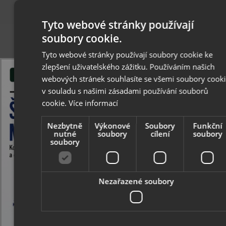
Tyto webové stránky používají
36
37
38
39
40
37
38
39
40
soubory cookie.
Tyto webové stránky používají soubory cookie ke
zlepšení uživatelského zážitku. Používáním našich
webových stránek souhlasíte se všemi soubory cooki
v souladu s našimi zásadami používání souborů
cookie.
Více informací
Nezbytně
Výkonové
Soubory
Funkční
nutné
soubory
cílení
soubory
soubory
Collonil Luxor - celoroční kožená
Collonil Memory -
Nezařazené soubory
stélka
stélka s paměťo