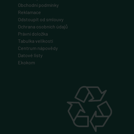
PHPSESSID
Obchodní podmínky
PHP.net
Reklamace
eshop.geminiplus.cz
Odstoupit od smlouvy
1 týden
Ochrana osobních údajů
Cookie generovaný aplikacemi založenými na jazyce PHP. Toto je
Právní doložka
univerzální identifikátor používaný k udržování proměnných relací
uživatelů. Obvykle se jedná o náhodně vygenerované číslo, jeho
Tabulka velikostí
použití může být specifické pro daný web, ale dobrým příkladem je
udržování přihlášeného stavu uživatele mezi stránkami.
Centrum nápovědy
Datové listy
VISITOR_PRIVACY_METADATA
Ekokom
YouTube
.youtube.com
5 měsíců 4 týdny
Tento soubor cookie slouží k ukládání souhlasu uživatele a volby
soukromí pro jejich interakci s webem. Zaznamenává údaje o
souhlasu návštěvníka s různými zásadami ochrany osobních údajů
a nastavením, které zajistí, že jejich preference budou v budoucích
sezeních respektovány.
CookieScriptConsent
CookieScript
eshop.geminiplus.cz
5 měsíců 3 týdny