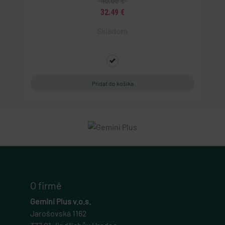
40.66 €
.eshop.geminiplus.cz
32.49 €
1 rok 1 měsíc
Skladom
Tato cookie se používá pro správu relací a
sledování uživatelů napříč webovými stránkami,
obvykle pro zachování uživatelských stavů napříč
požadavky na stránky.
udid
.geminiplus.cz
4 týdny 2 dny
Tento cookie se používá k jedinečné identifikaci
zařízení, která mají přístup k webové stránce, aby
sledovala používání a zlepšila uživatelskou
zkušenost.
PHPSESSID
PHP.net
eshop.geminiplus.cz
O firmě
1 týden
Gemini Plus v.o.s.
Cookie generovaný aplikacemi založenými na
jazyce PHP. Toto je univerzální identifikátor
Jarošovská 1162
používaný k udržování proměnných relací
uživatelů. Obvykle se jedná o náhodně