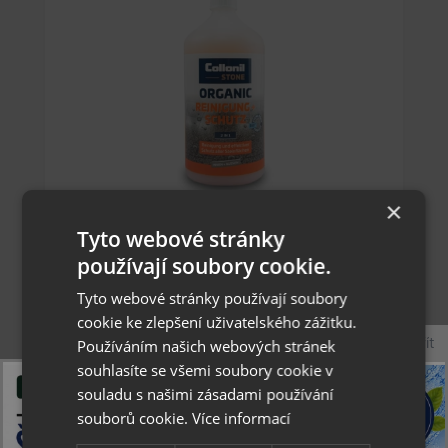
×
Collonil Organic Reinigung + Schutz Stone 2v1
1000 ml - čistič a impregnace kamenných
Tyto webové stránky
povrchů
používají soubory cookie.
Tyto webové stránky používají soubory
15.35 €
cookie ke zlepšení uživatelského zážitku.
Zavřít
Používáním našich webových stránek
Skladom
souhlasíte se všemi soubory cookie v
souladu s našimi zásadami používání
souborů cookie.
Více informací