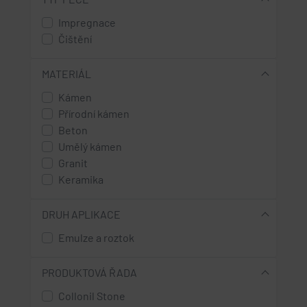
Impregnace
Čištění
MATERIÁL
Kámen
Přírodní kámen
Beton
Umělý kámen
Granit
Keramika
DRUH APLIKACE
Emulze a roztok
PRODUKTOVÁ ŘADA
Collonil Stone