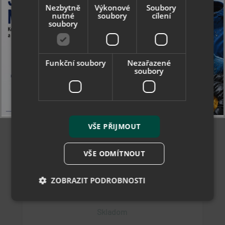
Nezbytně
Výkonové
Soubory
nutné
soubory
cílení
soubory
Funkční soubory
Nezařazené
soubory
VŠE PŘIJMOUT
Collonil Organic Reinigung Stone 1000 ml -
koncentrovaný čistič kamenných povrchů
VŠE ODMÍTNOUT
ZOBRAZIT PODROBNOSTI
13.56 €
Skladom
Nezbytně nutné soubory
Výkonové soubory