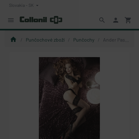
Slovakia - SK
menu
search
person
shopping_cart
home
Punčochové zboží
Punčochy
Ander Passione - samodržící síťované punčochy s malými oky