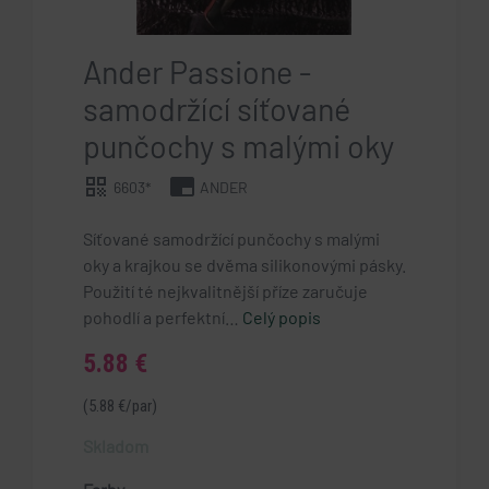
Ander Passione -
samodržící síťované
punčochy s malými oky
qr_code
branding_watermark
6603*
ANDER
Síťované samodržící punčochy s malými
oky a krajkou se dvěma silikonovými pásky.
Použití té nejkvalitnější příze zaručuje
pohodlí a perfektní…
Celý popis
5.88 €
(5.88 €/par)
Skladom