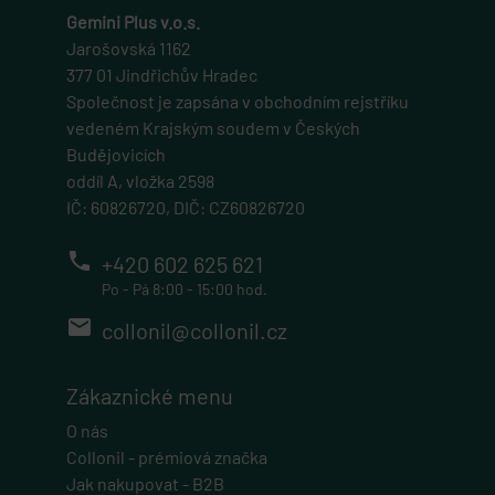
Gemini Plus v.o.s.
Nezbytně nutné soubory
Výkonové soubory
Jarošovská 1162
Soubory cílení
Funkční soubory
377 01 Jindřichův Hradec
Nezařazené soubory
Společnost je zapsána v obchodním rejstříku
vedeném Krajským soudem v Českých
Nezbytně nutné soubory cookie umožňují základní
funkce webových stránek, jako je přihlášení
Budějovicích
uživatele a správa účtu. Webové stránky nelze bez
oddíl A, vložka 2598
nezbytně nutných souborů cookie správně používat.
IČ: 60826720, DIČ: CZ60826720
popupBanners
Provider
Název
/
Vyprší
Popis
eshop.geminiplus.cz
Doména
phone
+420 602 625 621
5 hodin 59 minut
Po - Pá 8:00 - 15:00 hod.
Tento soubor cookie posktytuje informace o
email
collonil@collonil.cz
prohlédnutí nebo zobrazení vyskakovací okna
eshopu.
cart
Zákaznické menu
eshop.geminiplus.cz
O nás
1 rok
Collonil - prémiová značka
Tento soubor cookie obecně poskytuje Shopify a
Jak nakupovat - B2B
používá se ve spojení s nákupním košíkem.