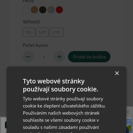
Farby
Veľkosti
XXL
S/M
L/XL
Počet kusov
remove
add
×
Zobrazit varianty
Tyto webové stránky
používají soubory cookie.
kopíruj
Facebook
Twitter
Tyto webové stránky používají soubory
odkaz
cookie ke zlepšení uživatelského zážitku.
Zavřít
Používáním našich webových stránek
list
list
Popis
Parametre produktu
souhlasíte se všemi soubory cookie v
souladu s našimi zásadami používání