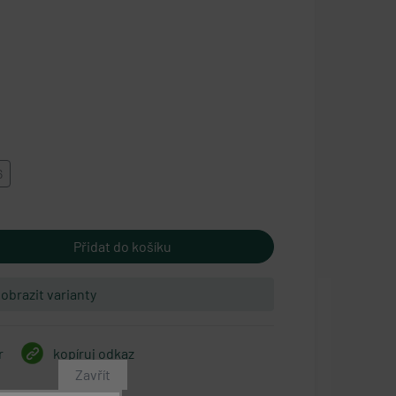
6
obrazit varianty
r
kopíruj odkaz
Zavřít