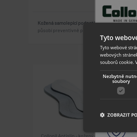
Kožená samolepící podpatěnka s latexovou p
působí preventivně proti bolesti v oblasti paty.
Tyto webové
Tyto webové strán
webových stránek
souborů cookie.
Nezbytně nutn
soubory
ZOBRAZIT P
Collonil Antislip - kožený pásek
Coll