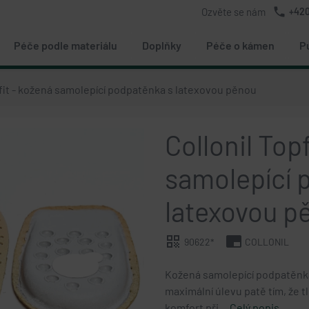
phone
Ozvěte se nám
+420
Péče podle materiálu
Doplňky
Péče o kámen
P
fit - kožená samolepící podpatěnka s latexovou pěnou
Collonil Top
samolepící 
latexovou p
qr_code
branding_watermark
90622*
COLLONIL
chevron_right
Kožená samolepící podpatěnka
maximální úlevu patě tím, že t
komfort při…
Celý popis