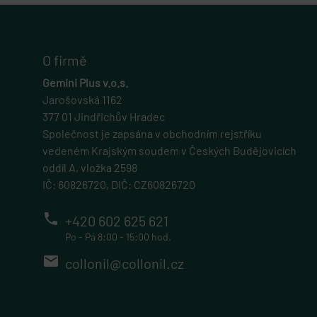
VISITOR_PRIVACY_
O firmě
CookieScriptConse
Gemini Plus v.o.s.
Jarošovská 1162
377 01 Jindřichův Hradec
Společnost je zapsána v obchodním rejstříku
vedeném Krajským soudem v Českých Budějovicích
Název
Název
Název
Pro
oddíl A, vložka 2598
Název
_ga_7LMD1EEBXF
comparison
__Secure-ROLLOU
esh
IČ: 60826720, DIČ: CZ60826720
_sp_id.b9ca
IDE
phone
_ga
glm_usr_tmp
.gl
shownProducts
+420 602 625 621
Po - Pá 8:00 - 15:00 hod.
__Secure-YNID
VISITOR_INFO1_LIV
_sp_ses.b9ca
email
collonil@collonil.cz
YSC
gp_e