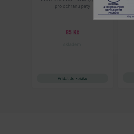
pro ochranu paty
Nezbytně nutn
Nezbytně nutné soubo
stránky nelze bez ne
85 Kč
Název
popupBanners
skladem
cart
gp_s
udid
PHPSESSID