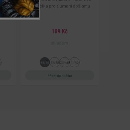
půlstélka pro tlumení došlamu
řazené soubory
 správa účtu. Webové
109 Kč
ace o prohlédnutí
skladem
pu.
Shopify a používá
4
35/36
37/38
39/40
41/42
í a sledování
obvykle pro
ožadavky na stránky.
tifikaci zařízení,
y sledovala
nost.
mi na jazyce PHP.
vaný k udržování
se jedná o náhodně
ýt specifické pro
žování přihlášeného