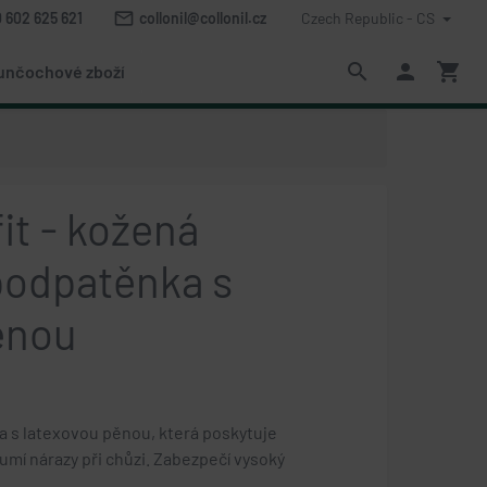
mail_outline
 602 625 621
collonil@collonil.cz
Czech Republic - CS
search
person
shopping_cart
unčochové zboží
fit - kožená
podpatěnka s
ěnou
 s latexovou pěnou, která poskytuje
lumí nárazy při chůzi. Zabezpečí vysoký