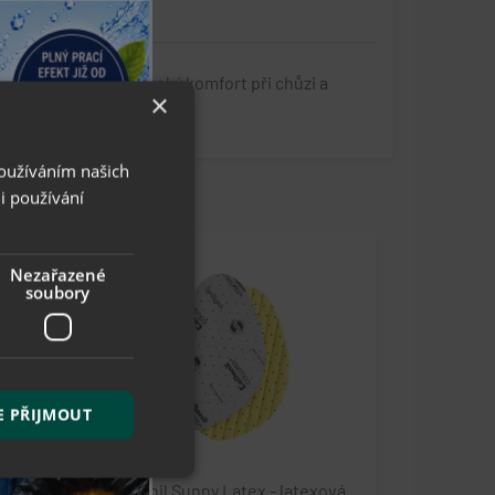
 chůzi
. Zabezpečí vysoký komfort při chůzi a
×
Používáním našich
i používání
Nezařazené
soubory
E PŘIJMOUT
stélka
Collonil Sunny Latex - latexová