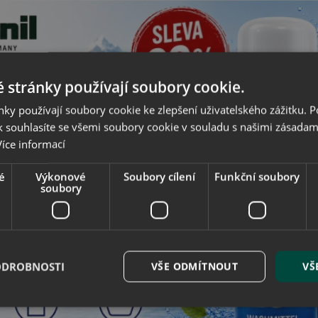
list
list
Popis
Parametry produktu
ěnou
, která poskytuje maximální úlevu patě tím, že
tlumí nárazy při
 stránky používají soubory cookie.
ky používají soubory cookie ke zlepšení uživatelského zážitku. 
Související produkty
 souhlasíte se všemi soubory cookie v souladu s našimi zásadam
Více informací
é
Výkonové
Soubory cílení
Funkční soubory
soubory
ODROBNOSTI
VŠE ODMÍTNOUT
VŠ
onil Pelotte - kožené srdíčko
Collonil Perfect - kožená půl