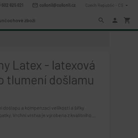
mail_outline
 602 625 621
collonil@collonil.cz
Czech Republic - CS
search
person
shopping_cart
unčochové zboží
ny Latex - latexová
ro tlumení došlamu
í došlapu a kompenzaci velikosti a šířky
atky. Vrchní vrstva je vyrobena z kvalitního…