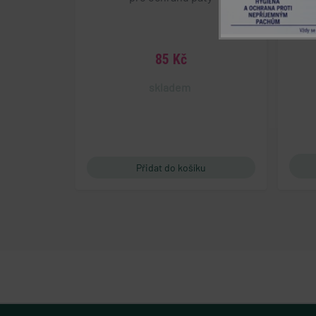
Nezbytně nutn
Nezbytně nutné soubo
stránky nelze bez ne
85 Kč
Název
skladem
popupBanners
cart
gp_s
udid
PHPSESSID