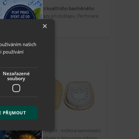
í vrstva je vyrobena
z kvalitního bavlněného
rážkováním tlumí nárazy při došlapu. Perforace
×
Používáním našich
i používání
Nezařazené
soubory
E PŘIJMOUT
stélka
Collonil Topfit - kožená samolepící
podpatěnka s latexovou pěnou