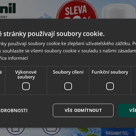
nzaci velikosti a šířky
zejména u bot s vysokými podpatky. Vrchn
u funkcí a integrovanou vůní
. Spodní vrstva z měkkého latexu s d
ci vzduchu
a tím i optimální klima v obuvi.
 stránky používají soubory cookie.
ky používají soubory cookie ke zlepšení uživatelského zážitku. 
Související produkty
 souhlasíte se všemi soubory cookie v souladu s našimi zásadam
Více informací
é
Výkonové
Soubory cílení
Funkční soubory
soubory
ODROBNOSTI
VŠE ODMÍTNOUT
VŠ
onil Pelotte - kožené srdíčko
Collonil Perfect - kožená půl
pro podporu klenby
pod špičku