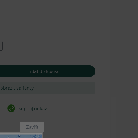
obrazit varianty
r
kopíruj odkaz
Zavřít