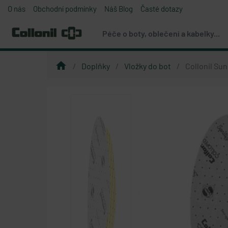
O nás
Obchodní podmínky
Náš Blog
Časté dotazy
Péče o boty, oblečení a kabelky...
home
Doplňky
Vložky do bot
Collonil Sun
chevron_left