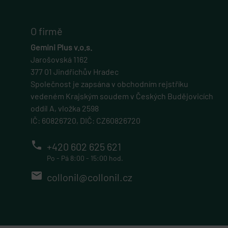
VISITOR_PRIVACY_
O firmě
CookieScriptConse
Gemini Plus v.o.s.
Jarošovská 1162
377 01 Jindřichův Hradec
Společnost je zapsána v obchodním rejstříku
vedeném Krajským soudem v Českých Budějovicích
Název
Název
Název
Pro
oddíl A, vložka 2598
Název
IČ: 60826720, DIČ: CZ60826720
_ga_7LMD1EEBXF
comparison
__Secure-ROLLOU
esh
_sp_id.b9ca
IDE
phone
+420 602 625 621
_ga
glm_usr_tmp
.gl
shownProducts
Po - Pá 8:00 - 15:00 hod.
__Secure-YNID
VISITOR_INFO1_LIV
email
collonil@collonil.cz
_sp_ses.b9ca
YSC
gp_e
_gcl_au