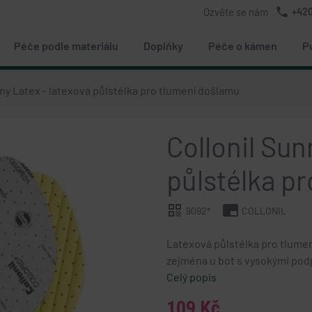
phone
Ozvěte se nám
+420
Péče podle materiálu
Doplňky
Péče o kámen
P
ny Latex - latexová půlstélka pro tlumení došlamu
Collonil Sun
půlstélka p
qr_code
branding_watermark
9092*
COLLONIL
Latexová půlstélka pro tlumen
chevron_right
zejména u bot s vysokými podp
Celý popis
109 Kč