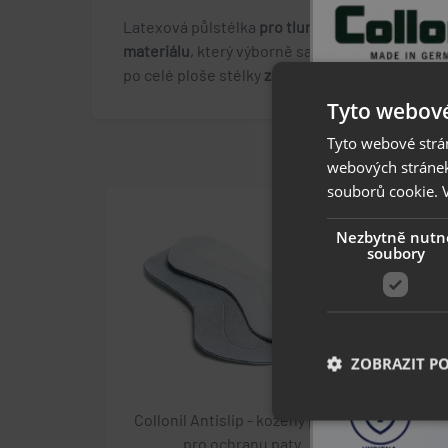
Latexová půlstélka
pro tlumení došlapu a kompe
materiálu
, který výborně saje pot,
s hygienicko
po celé ploše stélky
zajišťuje optimální cirkula
Tyto webové
Tyto webové strán
webových stránek
souborů cookie.
Nezbytně nutn
soubory
ZOBRAZIT P
Collonil Antislip - kožený pásek
Coll
pro ochranu paty