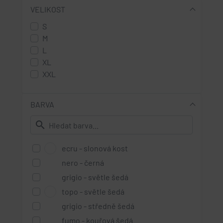
VELIKOST
S
M
L
XL
XXL
BARVA
search
ecru - slonová kost
nero - černá
grigio - světle šedá
topo - světle šedá
grigio - středně šedá
fumo - kouřová šedá