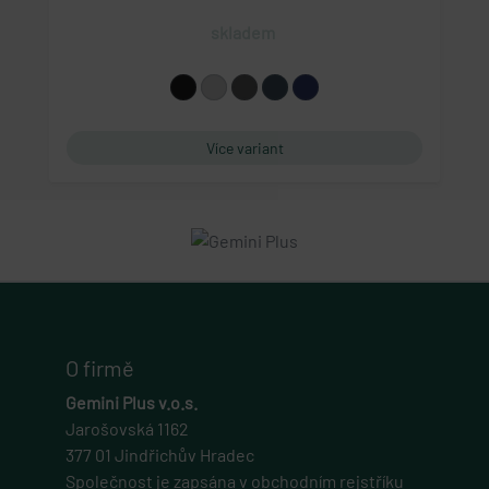
Tento soubor cookie posktytuje informace o
prohlédnutí nebo zobrazení vyskakovací okna
skladem
eshopu.
cart
eshop.geminiplus.cz
1 rok
Více variant
Tento soubor cookie obecně poskytuje Shopify a
používá se ve spojení s nákupním košíkem.
gp_s
.eshop.geminiplus.cz
1 rok 1 měsíc
Tato cookie se používá pro správu relací a
sledování uživatelů napříč webovými stránkami,
obvykle pro zachování uživatelských stavů napříč
požadavky na stránky.
O firmě
udid
Gemini Plus v.o.s.
.geminiplus.cz
Jarošovská 1162
4 týdny 2 dny
377 01 Jindřichův Hradec
Společnost je zapsána v obchodním rejstříku
Tento cookie se používá k jedinečné identifikaci