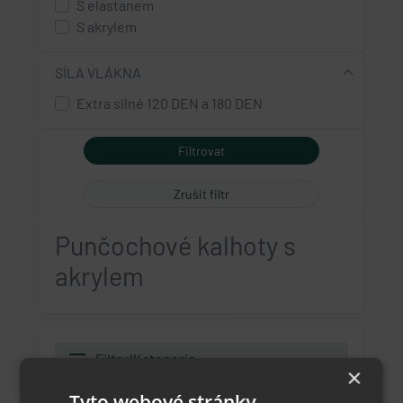
S elastanem
coral - korálová
S akrylem
light pink - světle růžová
viola - šeříková fialová
SÍLA VLÁKNA
lavenda - levandulová fialová
Extra silné 120 DEN a 180 DEN
blackberry - ostružinová fialová
Zrušit filtr
Punčochové kalhoty s
akrylem
filter_list
Filtry/Kategorie
×
Tyto webové stránky
Řadit podle