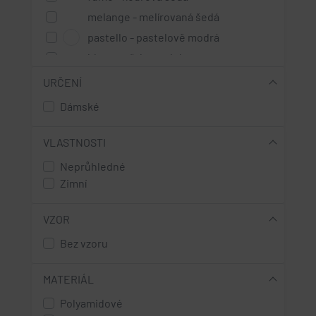
melange - melírovaná šedá
pastello - pastelově modrá
blue - světle modrá
azzurro - azurově modrá
URČENÍ
turkus - tyrkysová modrá
Dámské
ocean - oceánová modrá
granat - tmavě modrá
VLASTNOSTI
marine - tmavě modrá
Neprůhledné
rosso - červená
Zimní
mint - mátová zelená
VZOR
green - trávově zelená
verde - šedo zelená
Bez vzoru
oro - jasně žlutá
MATERIÁL
ginger - cihlová oranžová
Polyamidové
ruggine - cihlová oranžová