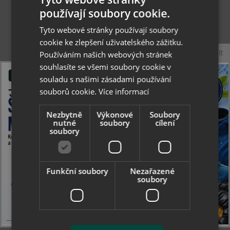
používají soubory cookie.
Tyto webové stránky používají soubory
cookie ke zlepšení uživatelského zážitku.
Zavřít
Používáním našich webových stránek
souhlasíte se všemi soubory cookie v
souladu s našimi zásadami používání
souborů cookie.
Více informací
Nezbytně
Výkonové
Soubory
nutné
soubory
cílení
soubory
Ander Bolero 180 DEN - teplé akrylové
punčochové kalhoty
Funkční soubory
Nezařazené
soubory
113 Kč
skladem