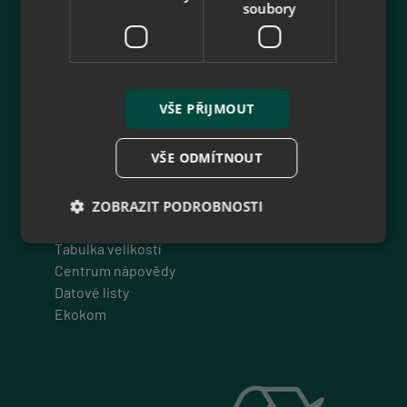
soubory
Zákaznické menu
O nás
Collonil - prémiová značka
Jak nakupovat - B2B
VŠE PŘIJMOUT
Jak nakupovat
Obchodní podmínky
VŠE ODMÍTNOUT
Reklamace
Odstoupit od smlouvy
Ochrana osobních údajů
ZOBRAZIT PODROBNOSTI
Právní doložka
Tabulka velikostí
Centrum nápovědy
Nezbytně nutné soubory
Výkonové soubory
Datové listy
Soubory cílení
Funkční soubory
Ekokom
Nezařazené soubory
Nezbytně nutné soubory cookie umožňují základní
funkce webových stránek, jako je přihlášení
uživatele a správa účtu. Webové stránky nelze bez