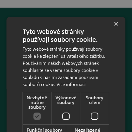
×
O firmě
Tyto webové stránky
používají soubory cookie.
Gemini Plus v.o.s.
Jarošovská 1162
Tyto webové stránky používají soubory
377 01 Jindřichův Hradec
cookie ke zlepšení uživatelského zážitku.
Společnost je zapsána v obchodním rejstříku
Používáním našich webových stránek
vedeném Krajským soudem v Českých
souhlasíte se všemi soubory cookie v
Budějovicích
souladu s našimi zásadami používání
oddíl A, vložka 2598
souborů cookie.
Více informací
IČ: 60826720, DIČ: CZ60826720
Nezbytně
Výkonové
Soubory
nutné
soubory
cílení
phone
+420 602 625 621
soubory
Po - Pá 8:00 - 15:00 hod.
email
collonil@collonil.cz
Funkční soubory
Nezařazené