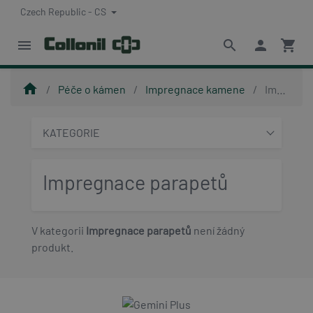
Czech Republic - CS
menu
search
person
shopping_cart
home
Péče o kámen
Impregnace kamene
Impregnace parapetů
KATEGORIE
Impregnace parapetů
V kategorii
Impregnace parapetů
není žádný
produkt.