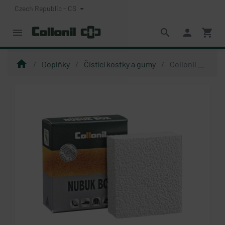
Czech Republic - CS
menu
search
person
shopping_cart
home
Doplňky
Čistící kostky a gumy
Collonil Nubuk Box Classic - čistící kostka na broušenou kůži