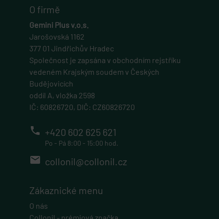
používá se ve spojení s nákupním košíkem.
O firmě
gp_s
Gemini Plus v.o.s.
.eshop.geminiplus.cz
Jarošovská 1162
1 rok 1 měsíc
377 01 Jindřichův Hradec
Společnost je zapsána v obchodním rejstříku
Tato cookie se používá pro správu relací a
sledování uživatelů napříč webovými stránkami,
vedeném Krajským soudem v Českých
obvykle pro zachování uživatelských stavů napříč
požadavky na stránky.
Budějovicích
oddíl A, vložka 2598
udid
IČ: 60826720, DIČ: CZ60826720
.geminiplus.cz
4 týdny 2 dny
phone
+420 602 625 621
Tento cookie se používá k jedinečné identifikaci
Po - Pá 8:00 - 15:00 hod.
zařízení, která mají přístup k webové stránce, aby
sledovala používání a zlepšila uživatelskou
zkušenost.
email
collonil@collonil.cz
PHPSESSID
PHP.net
Zákaznické menu
eshop.geminiplus.cz
O nás
1 týden
Collonil - prémiová značka