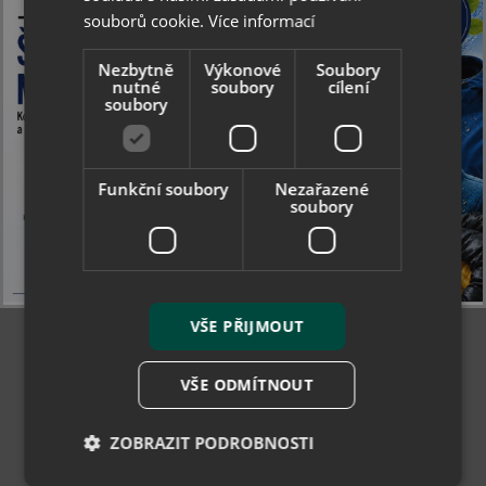
semiš
impregnace na
Novinka
souborů cookie.
Více informací
broušenou kůži
176 Kč
207 Kč
Nezbytně
Výkonové
Soubory
skladem
skladem
nutné
soubory
cílení
soubory
Více
Funkční soubory
Nezařazené
soubory
VŠE PŘIJMOUT
VŠE ODMÍTNOUT
ZOBRAZIT PODROBNOSTI
Collonil Soft Gum