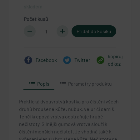
skladem
Počet kusů
remove
add
kopíruj
Facebook
Twitter
odkaz
list
list
Popis
Parametry produktu
Praktická dvouvrstvá kostka pro čištění všech
druhů broušené kůže: nubuk, velur či semiš.
Tenčí krepová vrstva odstraňuje hrubé
nečistoty. Silnější gumová vrstva slouží k
čištění menších nečistot. Je vhodná také k
vyčesání vlasu u broušené kůže. Nečistoty se