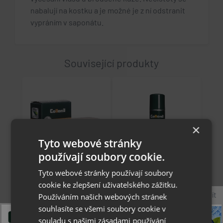
nabalují na kostku a je možné je z ní odstranit
vypráním v saponátu.
Související produkty
×
Tyto webové stránky
používají soubory cookie.
Tyto webové stránky používají soubory
cookie ke zlepšení uživatelského zážitku.
Collonil Cleaner
Collonil
Zavřít
Používáním našich webových stránek
Classic - čistící kostka
Nubuk+Velours Classic
souhlasíte se všemi soubory cookie v
na nubuk, velur a
200 ml - vyživující
souladu s našimi zásadami používání