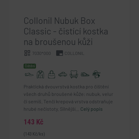
Collonil Nubuk Box
Classic - čistící kostka
na broušenou kůži
qr_code
branding_watermark
7030*000
COLLONIL
Čištění
Praktická dvouvrstvá kostka pro čištění
všech druhů broušené kůže: nubuk, velur
či semiš. Tenčí krepová vrstva odstraňuje
hrubé nečistoty. Silnější…
Celý popis
143 Kč
(143 Kč/ks)