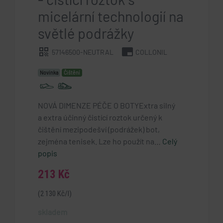
micelární technologií na
světlé podrážky
qr_code
branding_watermark
57146500-NEUTRAL
COLLONIL
Novinka
Čištění
NOVÁ DIMENZE PÉČE O BOTYExtra silný
a extra účinný čistící roztok určený k
čištění mezipodešví (podrážek) bot,
zejména tenisek. Lze ho použít na…
Celý
popis
213 Kč
(2 130 Kč/l)
skladem