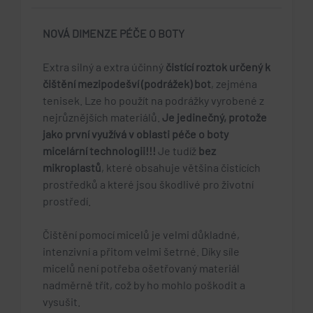
NOVÁ DIMENZE PÉČE O BOTY
Extra silný a extra účinný
čistící roztok určený k
čištění mezipodešví (podrážek) bot
, zejména
tenisek. Lze ho použít na podrážky vyrobené z
nejrůznějších materiálů.
Je jedinečný, protože
jako první využívá v oblasti péče o boty
micelární technologii!!!
Je tudíž
bez
mikroplastů
, které obsahuje většina čistících
prostředků a které jsou škodlivé pro životní
prostředí.
Čištění pomocí micelů je velmi důkladné,
intenzivní a přitom velmi šetrné. Díky síle
micelů není potřeba ošetřovaný materiál
nadměrně třít, což by ho mohlo poškodit a
vysušit.