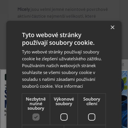
Micely
jsou velmi jemné neiontové povrchově
aktivní částice nejmenší velikosti, které
fungují jako magnet. Jeden pól je hydrofilní
×
(vodomilný) a lipofilní (tukomilný), což
Tyto webové stránky
znamená, že přitahuje vodu a mastnotu a s
používají soubory cookie.
nimi všechny nečistoty, které jsou jejich
součástí. Následně tyto nečistoty obklopí a
Tyto webové stránky používají soubory
zapouzdří. Druhý pól tyto nečistoty pomůže
cookie ke zlepšení uživatelského zážitku.
odstranit tím, že je „odpudí“, přenese do
Zavřít
Používáním našich webových stránek
okolního roztoku, který lze z povrchu snadno
souhlasíte se všemi soubory cookie v
odstranit setřením. Při použití spolu s
souladu s našimi zásadami používání
hadříkem či jemným kartáčkem tak dokáží
souborů cookie.
Více informací
odstranit z ošetřovaného materiálu i velmi
odolné nečistoty.
Nezbytně
Výkonové
Soubory
nutné
soubory
cílení
soubory
Bez PFAS.
Vždy se řiďte informacemi na štítku výrobku.