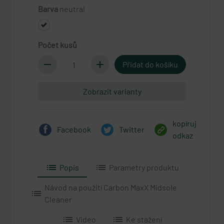
Barva
neutral
Počet kusů
remove
add
Zobrazit varianty
kopíruj
Facebook
Twitter
odkaz
list
list
Popis
Parametry produktu
Návod na použití Carbon MaxX Midsole
list
Cleaner
list
list
Video
Ke stažení